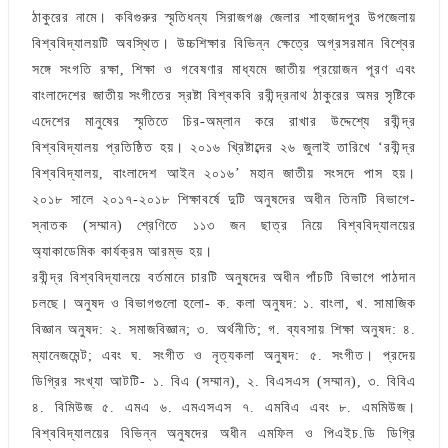
ঠাকুরের নামে। কবিগুরুর স্মৃতিধন্য সিরাজগঞ্জ জেলার শাহজাদপুর উপজেলায়
বিশ্ববিদ্যালয়টি অবস্থিত। উচ্চশিক্ষার বিভিন্ন ক্ষেত্রে অগ্রসরমান বিশ্বের
সঙ্গে সংগতি রক্ষা, শিক্ষা ও গবেষণার মাধ্যমে জাতীয় প্রয়োজন পূরণ এবং
বাংলাদেশের জাতীয় সংগীতের স্রষ্টা বিশ্বকবি রবীন্দ্রনাথ ঠাকুরের অমর সৃষ্টিকে
এদেশের মানুষের স্মৃতিতে চির-অম্লান করে রাখার উদ্দেশ্যে রবীন্দ্র
বিশ্ববিদ্যালয় প্রতিষ্ঠিত হয়। ২০১৬ খ্রিষ্টাব্দের ২৬ জুলাই তারিখে ‘রবীন্দ্র
বিশ্ববিদ্যালয়, বাংলাদেশ আইন ২০১৬’ মহান জাতীয় সংসদে পাস হয়।
২০১৮ সালে ২০১৭-২০১৮ শিক্ষাবর্ষে দুটি অনুষদের অধীন তিনটি বিভাগে-
স্নাতক (সম্মান) শ্রেণিতে ১১৩ জন ছাত্র নিয়ে বিশ্ববিদ্যালয়ের
অ্যাকাডেমিক কার্যক্রম আরম্ভ হয়।
রবীন্দ্র বিশ্ববিদ্যালয়ে বর্তমানে চারটি অনুষদের অধীন পাঁচটি বিভাগে পাঠদান
চলছে। অনুষদ ও বিভাগগুলো হলো- ক. কলা অনুষদ: ১. বাংলা, খ. সামাজিক
বিজ্ঞান অনুষদ: ২. সমাজবিজ্ঞান; ৩. অর্থনীতি; গ. ব্যবসায় শিক্ষা অনুষদ: ৪.
ম্যানেজমেন্ট; এবং ঘ. সংগীত ও নৃত্যকলা অনুষদ: ৫. সংগীত। প্রদেয়
ডিগ্রির সংখ্যা আটটি- ১. বিএ (সম্মান), ২. বিএসএস (সম্মান), ৩. বিবিএ
৪. বিমিউজ ৫. এমএ ৬. এমএসএস ৭. এমবিএ এবং ৮. এমমিউজ।
বিশ্ববিদ্যালয়ের বিভিন্ন অনুষদের অধীন এমফিল ও পিএইচ.ডি ডিগ্রি