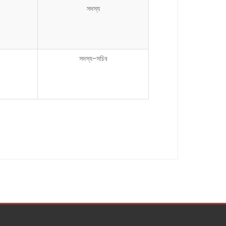
সদস্য
সদস্য-সচিব