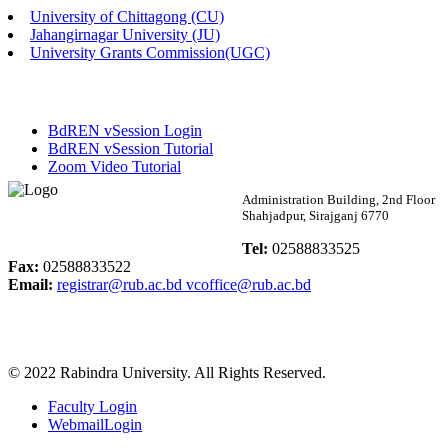
University of Chittagong (CU)
Published: 02:13pm, 7th May, 2026
Jahangirnagar University (JU)
University Grants Commission(UGC)
ম্যানেজমেন্ট বিভাগ ভর্তি বিজ্ঞপ্তি (২০২৩-২৪ শিক্ষাবর্ষ)
Published: 02:11pm, 7th May, 2026
BdREN vSession Login
ভর্তি বিজ্ঞপ্তি সমাজবিজ্ঞান বিভাগ (১ম বর্ষ ২য় সেমি.)
BdREN vSession Tutorial
Zoom Video Tutorial
Published: 02:07pm, 7th May, 2026
Rabindra University
Administration Building, 2nd Floor
Shahjadpur, Sirajganj 6770
ফরম পূরণ বিজ্ঞপ্তি, সমাজবিজ্ঞান বিভাগ (শিক্ষাবর্ষ: ২০২৩-২৪)
Bangladesh
Tel:
02588833525
Published: 03:09pm, 30th Apr, 2026
Fax:
02588833522
Email:
registrar@rub.ac.bd
vcoffice@rub.ac.bd
ছাত্রী হল (অস্থায়ী)-এ সিট বরাদ্দ সংক্রান্ত অফিস বিজ্ঞপ্তি
Published: 03:07pm, 30th Apr, 2026
© 2022 Rabindra University. All Rights Reserved.
ভর্তি বিজ্ঞপ্তি, সমাজবিজ্ঞান বিভাগ (শিক্ষাবর্ষ: 2023-24)
Faculty Login
Published: 03:05pm, 30th Apr, 2026
WebmailLogin