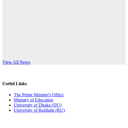
Published: 10:58pm, 19th May, 2026
anniversary
অফিস বিজ্ঞপ্তি (অস্থায়ী ছাত্রী হল)
Read More
Published: 03:48pm, 19th May, 2026
অফিস বিজ্ঞপ্তি ছুটি
Published: 03:46pm, 19th May, 2026
নিয়োগ পরীক্ষা স্থগিত বিজ্ঞপ্তি
s World Teachers’ Day
View All News
Published: 03:45pm, 17th May, 2026
অফিস বিজ্ঞপ্তি (ছাত্রী হল)
Useful Links
Published: 02:58pm, 14th May, 2026
The Prime Minister's Office
Ministry of Education
ভর্তি বিজ্ঞপ্তি (সংগীত বিভাগ)
University of Dhaka (DU)
University of Rajshahi (RU)
Published: 02:15pm, 7th May, 2026
ভর্তি বিজ্ঞপ্তি সমাজবিজ্ঞান বিভাগ ( ৩য় বর্ষ ১ম সেমি.)