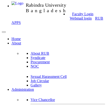
Rabindra University
Bangladesh
Faculty Login
Webmail login
RUB
APPS
Home
About
About RUB
Syndicate
Procurement
NOC
Sexual Harassment Cell
Job Circular
Gallery
Administration
Vice Chancellor