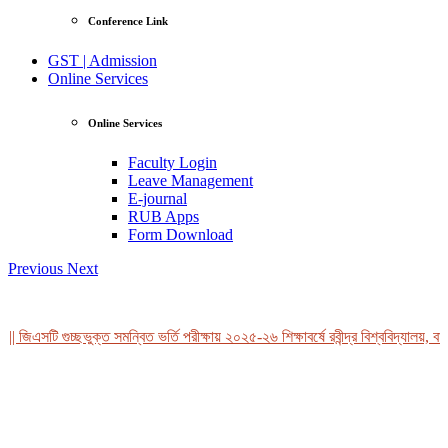
Conference Link
GST | Admission
Online Services
Online Services
Faculty Login
Leave Management
E-journal
RUB Apps
Form Download
Previous
Next
| জিএসটি গুচ্ছভুক্ত সমন্বিত ভর্তি পরীক্ষায় ২০২৫-২৬ শিক্ষাবর্ষে রবীন্দ্র বিশ্ববিদ্যালয়, বা
View Profile
Professor Tahmina Akhtar