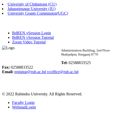
University of Chittagong (CU)
Published: 02:13pm, 7th May, 2026
Jahangirnagar University (JU)
University Grants Commission(UGC)
ম্যানেজমেন্ট বিভাগ ভর্তি বিজ্ঞপ্তি (২০২৩-২৪ শিক্ষাবর্ষ)
Published: 02:11pm, 7th May, 2026
BdREN vSession Login
ভর্তি বিজ্ঞপ্তি সমাজবিজ্ঞান বিভাগ (১ম বর্ষ ২য় সেমি.)
BdREN vSession Tutorial
Zoom Video Tutorial
Published: 02:07pm, 7th May, 2026
Rabindra University
Administration Building, 2nd Floor
Shahjadpur, Sirajganj 6770
ফরম পূরণ বিজ্ঞপ্তি, সমাজবিজ্ঞান বিভাগ (শিক্ষাবর্ষ: ২০২৩-২৪)
Bangladesh
Tel:
02588833525
Published: 03:09pm, 30th Apr, 2026
Fax:
02588833522
Email:
registrar@rub.ac.bd
vcoffice@rub.ac.bd
ছাত্রী হল (অস্থায়ী)-এ সিট বরাদ্দ সংক্রান্ত অফিস বিজ্ঞপ্তি
Published: 03:07pm, 30th Apr, 2026
© 2022 Rabindra University. All Rights Reserved.
ভর্তি বিজ্ঞপ্তি, সমাজবিজ্ঞান বিভাগ (শিক্ষাবর্ষ: 2023-24)
Faculty Login
Published: 03:05pm, 30th Apr, 2026
WebmailLogin