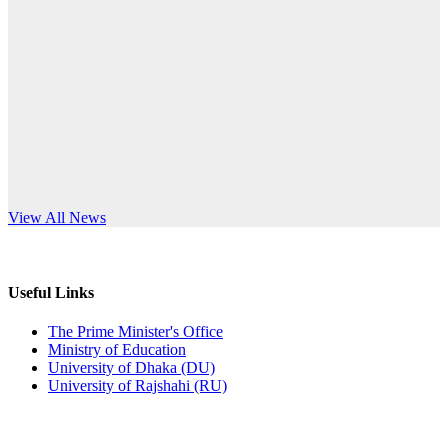
Published: 10:58pm, 19th May, 2026
anniversary
অফিস বিজ্ঞপ্তি (অস্থায়ী ছাত্রী হল)
Read More
Published: 03:48pm, 19th May, 2026
অফিস বিজ্ঞপ্তি ছুটি
Published: 03:46pm, 19th May, 2026
নিয়োগ পরীক্ষা স্থগিত বিজ্ঞপ্তি
s World Teachers’ Day
View All News
Published: 03:45pm, 17th May, 2026
অফিস বিজ্ঞপ্তি (ছাত্রী হল)
Useful Links
Published: 02:58pm, 14th May, 2026
The Prime Minister's Office
Ministry of Education
ভর্তি বিজ্ঞপ্তি (সংগীত বিভাগ)
University of Dhaka (DU)
University of Rajshahi (RU)
Published: 02:15pm, 7th May, 2026
ভর্তি বিজ্ঞপ্তি সমাজবিজ্ঞান বিভাগ ( ৩য় বর্ষ ১ম সেমি.)