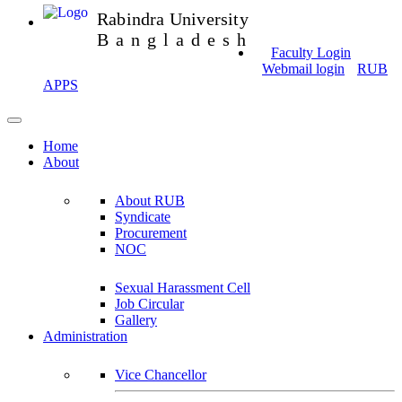
Rabindra University
Bangladesh
Faculty Login
Webmail login
RUB
APPS
Home
About
About RUB
Syndicate
Procurement
NOC
Sexual Harassment Cell
Job Circular
Gallery
Administration
Vice Chancellor