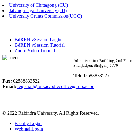
University of Chittagong (CU)
Published: 02:13pm, 7th May, 2026
Jahangirnagar University (JU)
University Grants Commission(UGC)
ম্যানেজমেন্ট বিভাগ ভর্তি বিজ্ঞপ্তি (২০২৩-২৪ শিক্ষাবর্ষ)
Published: 02:11pm, 7th May, 2026
BdREN vSession Login
ভর্তি বিজ্ঞপ্তি সমাজবিজ্ঞান বিভাগ (১ম বর্ষ ২য় সেমি.)
BdREN vSession Tutorial
Zoom Video Tutorial
Published: 02:07pm, 7th May, 2026
Rabindra University
Administration Building, 2nd Floor
Shahjadpur, Sirajganj 6770
ফরম পূরণ বিজ্ঞপ্তি, সমাজবিজ্ঞান বিভাগ (শিক্ষাবর্ষ: ২০২৩-২৪)
Bangladesh
Tel:
02588833525
Published: 03:09pm, 30th Apr, 2026
Fax:
02588833522
Email:
registrar@rub.ac.bd
vcoffice@rub.ac.bd
ছাত্রী হল (অস্থায়ী)-এ সিট বরাদ্দ সংক্রান্ত অফিস বিজ্ঞপ্তি
Published: 03:07pm, 30th Apr, 2026
© 2022 Rabindra University. All Rights Reserved.
ভর্তি বিজ্ঞপ্তি, সমাজবিজ্ঞান বিভাগ (শিক্ষাবর্ষ: 2023-24)
Faculty Login
Published: 03:05pm, 30th Apr, 2026
WebmailLogin