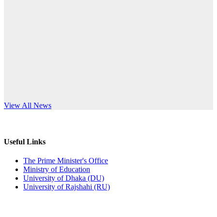
Published: 10:58pm, 19th May, 2026
anniversary
অফিস বিজ্ঞপ্তি (অস্থায়ী ছাত্রী হল)
Read More
Published: 03:48pm, 19th May, 2026
অফিস বিজ্ঞপ্তি ছুটি
Published: 03:46pm, 19th May, 2026
নিয়োগ পরীক্ষা স্থগিত বিজ্ঞপ্তি
s World Teachers’ Day
View All News
Published: 03:45pm, 17th May, 2026
অফিস বিজ্ঞপ্তি (ছাত্রী হল)
Useful Links
Published: 02:58pm, 14th May, 2026
The Prime Minister's Office
Ministry of Education
ভর্তি বিজ্ঞপ্তি (সংগীত বিভাগ)
University of Dhaka (DU)
University of Rajshahi (RU)
Published: 02:15pm, 7th May, 2026
ভর্তি বিজ্ঞপ্তি সমাজবিজ্ঞান বিভাগ ( ৩য় বর্ষ ১ম সেমি.)