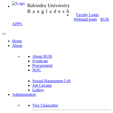
Rabindra University
Bangladesh
Faculty Login
Webmail login
RUB
APPS
Home
About
About RUB
Syndicate
Procurement
NOC
Sexual Harassment Cell
Job Circular
Gallery
Administration
Vice Chancellor