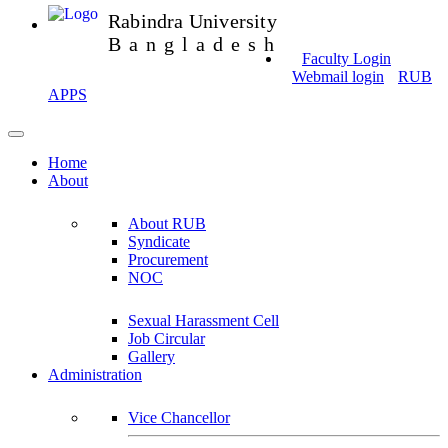
Rabindra University
Bangladesh
Faculty Login
Webmail login
RUB
APPS
Home
About
About RUB
Syndicate
Procurement
NOC
Sexual Harassment Cell
Job Circular
Gallery
Administration
Vice Chancellor