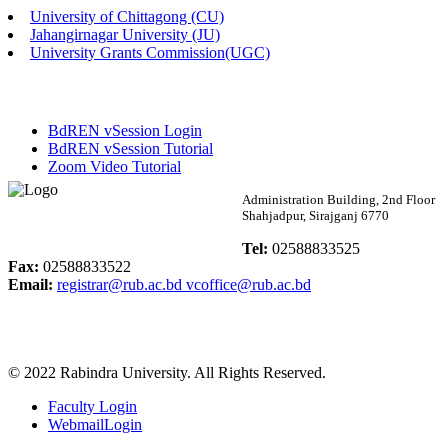
University of Chittagong (CU)
Published: 02:13pm, 7th May, 2026
Jahangirnagar University (JU)
University Grants Commission(UGC)
ম্যানেজমেন্ট বিভাগ ভর্তি বিজ্ঞপ্তি (২০২৩-২৪ শিক্ষাবর্ষ)
Published: 02:11pm, 7th May, 2026
BdREN vSession Login
ভর্তি বিজ্ঞপ্তি সমাজবিজ্ঞান বিভাগ (১ম বর্ষ ২য় সেমি.)
BdREN vSession Tutorial
Zoom Video Tutorial
Published: 02:07pm, 7th May, 2026
Rabindra University
Administration Building, 2nd Floor
Shahjadpur, Sirajganj 6770
ফরম পূরণ বিজ্ঞপ্তি, সমাজবিজ্ঞান বিভাগ (শিক্ষাবর্ষ: ২০২৩-২৪)
Bangladesh
Tel:
02588833525
Published: 03:09pm, 30th Apr, 2026
Fax:
02588833522
Email:
registrar@rub.ac.bd
vcoffice@rub.ac.bd
ছাত্রী হল (অস্থায়ী)-এ সিট বরাদ্দ সংক্রান্ত অফিস বিজ্ঞপ্তি
Published: 03:07pm, 30th Apr, 2026
© 2022 Rabindra University. All Rights Reserved.
ভর্তি বিজ্ঞপ্তি, সমাজবিজ্ঞান বিভাগ (শিক্ষাবর্ষ: 2023-24)
Faculty Login
Published: 03:05pm, 30th Apr, 2026
WebmailLogin