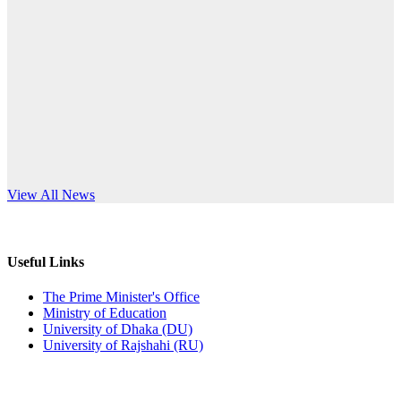
Published: 10:58pm, 19th May, 2026
anniversary
অফিস বিজ্ঞপ্তি (অস্থায়ী ছাত্রী হল)
Read More
Published: 03:48pm, 19th May, 2026
অফিস বিজ্ঞপ্তি ছুটি
Published: 03:46pm, 19th May, 2026
নিয়োগ পরীক্ষা স্থগিত বিজ্ঞপ্তি
s World Teachers’ Day
View All News
Published: 03:45pm, 17th May, 2026
অফিস বিজ্ঞপ্তি (ছাত্রী হল)
Useful Links
Published: 02:58pm, 14th May, 2026
The Prime Minister's Office
Ministry of Education
ভর্তি বিজ্ঞপ্তি (সংগীত বিভাগ)
University of Dhaka (DU)
University of Rajshahi (RU)
Published: 02:15pm, 7th May, 2026
ভর্তি বিজ্ঞপ্তি সমাজবিজ্ঞান বিভাগ ( ৩য় বর্ষ ১ম সেমি.)