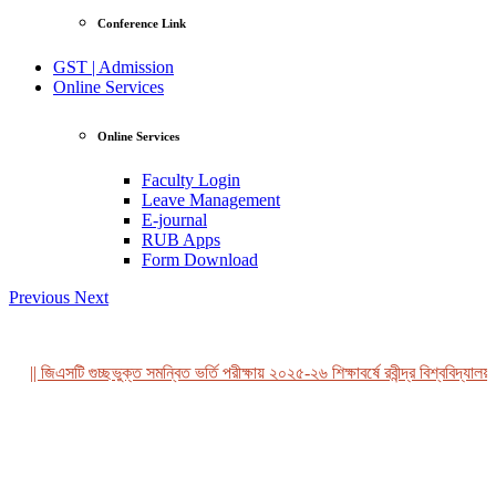
Conference Link
GST | Admission
Online Services
Online Services
Faculty Login
Leave Management
E-journal
RUB Apps
Form Download
Previous
Next
|| জিএসটি গুচ্ছভুক্ত সমন্বিত ভর্তি পরীক্ষায় ২০২৫-২৬ শিক্ষাবর্ষে রবীন্দ্র বিশ্ববিদ্যালয়,
View Profile
Professor Tahmina Akhtar