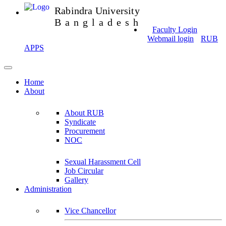
Rabindra University
Bangladesh
Faculty Login
Webmail login
RUB
APPS
Home
About
About RUB
Syndicate
Procurement
NOC
Sexual Harassment Cell
Job Circular
Gallery
Administration
Vice Chancellor