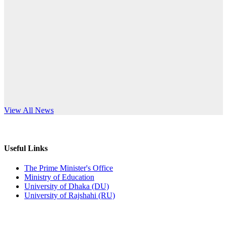
Published: 12:24pm, 8th Jun, 2026
anniversary
দরপত্র বিজ্ঞপ্তি (ছাত্রী হলের বৈদ্যুতিক সরঞ্জামাদি)
Read More
Published: 04:24pm, 21st May, 2026
প্রচারিত অসত্য ও বিভ্রান্তিকার সংবাদের প্রতিবাদ
Published: 10:58pm, 19th May, 2026
অফিস বিজ্ঞপ্তি (অস্থায়ী ছাত্রী হল)
s World Teachers’ Day
View All News
Published: 03:48pm, 19th May, 2026
অফিস বিজ্ঞপ্তি ছুটি
Useful Links
Published: 03:46pm, 19th May, 2026
The Prime Minister's Office
Ministry of Education
নিয়োগ পরীক্ষা স্থগিত বিজ্ঞপ্তি
University of Dhaka (DU)
University of Rajshahi (RU)
Published: 03:45pm, 17th May, 2026
অফিস বিজ্ঞপ্তি (ছাত্রী হল)