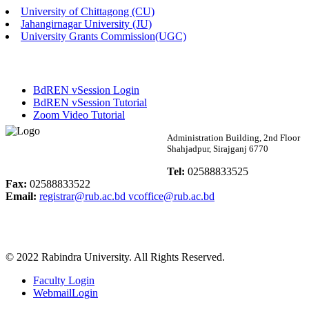
University of Chittagong (CU)
Published: 02:58pm, 14th May, 2026
Jahangirnagar University (JU)
University Grants Commission(UGC)
ভর্তি বিজ্ঞপ্তি (সংগীত বিভাগ)
Published: 02:15pm, 7th May, 2026
BdREN vSession Login
ভর্তি বিজ্ঞপ্তি সমাজবিজ্ঞান বিভাগ ( ৩য় বর্ষ ১ম সেমি.)
BdREN vSession Tutorial
Zoom Video Tutorial
Published: 02:13pm, 7th May, 2026
Rabindra University
Administration Building, 2nd Floor
Shahjadpur, Sirajganj 6770
ম্যানেজমেন্ট বিভাগ ভর্তি বিজ্ঞপ্তি (২০২৩-২৪ শিক্ষাবর্ষ)
Bangladesh
Tel:
02588833525
Published: 02:11pm, 7th May, 2026
Fax:
02588833522
Email:
registrar@rub.ac.bd
vcoffice@rub.ac.bd
ভর্তি বিজ্ঞপ্তি সমাজবিজ্ঞান বিভাগ (১ম বর্ষ ২য় সেমি.)
Published: 02:07pm, 7th May, 2026
© 2022 Rabindra University. All Rights Reserved.
ফরম পূরণ বিজ্ঞপ্তি, সমাজবিজ্ঞান বিভাগ (শিক্ষাবর্ষ: ২০২৩-২৪)
Faculty Login
Published: 03:09pm, 30th Apr, 2026
WebmailLogin