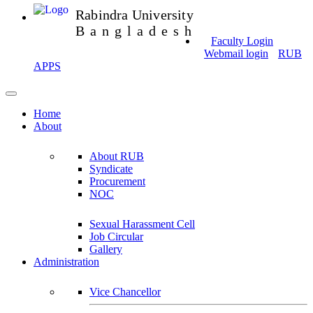
Rabindra University
Bangladesh
Faculty Login
Webmail login
RUB
APPS
Home
About
About RUB
Syndicate
Procurement
NOC
Sexual Harassment Cell
Job Circular
Gallery
Administration
Vice Chancellor