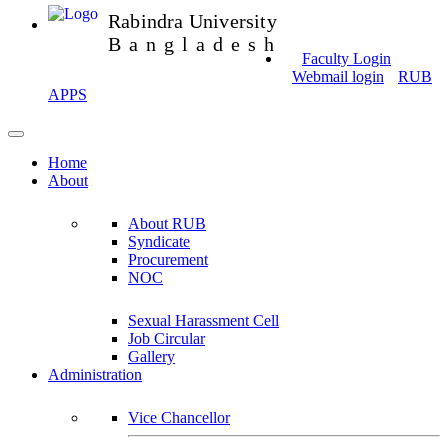
Rabindra University
Bangladesh
Faculty Login
Webmail login
RUB
APPS
Home
About
About RUB
Syndicate
Procurement
NOC
Sexual Harassment Cell
Job Circular
Gallery
Administration
Vice Chancellor