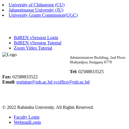
University of Chittagong (CU)
Published: 02:13pm, 7th May, 2026
Jahangirnagar University (JU)
University Grants Commission(UGC)
ম্যানেজমেন্ট বিভাগ ভর্তি বিজ্ঞপ্তি (২০২৩-২৪ শিক্ষাবর্ষ)
Published: 02:11pm, 7th May, 2026
BdREN vSession Login
ভর্তি বিজ্ঞপ্তি সমাজবিজ্ঞান বিভাগ (১ম বর্ষ ২য় সেমি.)
BdREN vSession Tutorial
Zoom Video Tutorial
Published: 02:07pm, 7th May, 2026
Rabindra University
Administration Building, 2nd Floor
Shahjadpur, Sirajganj 6770
ফরম পূরণ বিজ্ঞপ্তি, সমাজবিজ্ঞান বিভাগ (শিক্ষাবর্ষ: ২০২৩-২৪)
Bangladesh
Tel:
02588833525
Published: 03:09pm, 30th Apr, 2026
Fax:
02588833522
Email:
registrar@rub.ac.bd
vcoffice@rub.ac.bd
ছাত্রী হল (অস্থায়ী)-এ সিট বরাদ্দ সংক্রান্ত অফিস বিজ্ঞপ্তি
Published: 03:07pm, 30th Apr, 2026
© 2022 Rabindra University. All Rights Reserved.
ভর্তি বিজ্ঞপ্তি, সমাজবিজ্ঞান বিভাগ (শিক্ষাবর্ষ: 2023-24)
Faculty Login
Published: 03:05pm, 30th Apr, 2026
WebmailLogin