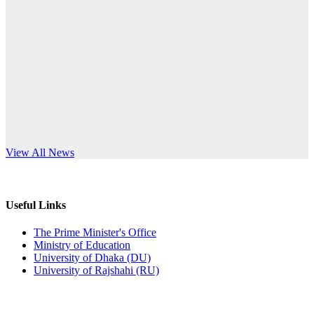
Published: 10:58pm, 19th May, 2026
anniversary
অফিস বিজ্ঞপ্তি (অস্থায়ী ছাত্রী হল)
Read More
Published: 03:48pm, 19th May, 2026
অফিস বিজ্ঞপ্তি ছুটি
Published: 03:46pm, 19th May, 2026
নিয়োগ পরীক্ষা স্থগিত বিজ্ঞপ্তি
s World Teachers’ Day
View All News
Published: 03:45pm, 17th May, 2026
অফিস বিজ্ঞপ্তি (ছাত্রী হল)
Useful Links
Published: 02:58pm, 14th May, 2026
The Prime Minister's Office
Ministry of Education
ভর্তি বিজ্ঞপ্তি (সংগীত বিভাগ)
University of Dhaka (DU)
University of Rajshahi (RU)
Published: 02:15pm, 7th May, 2026
ভর্তি বিজ্ঞপ্তি সমাজবিজ্ঞান বিভাগ ( ৩য় বর্ষ ১ম সেমি.)