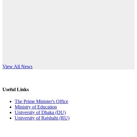
Published: 12:24pm, 8th Jun, 2026
anniversary
দরপত্র বিজ্ঞপ্তি (ছাত্রী হলের বৈদ্যুতিক সরঞ্জামাদি)
Read More
Published: 04:24pm, 21st May, 2026
প্রচারিত অসত্য ও বিভ্রান্তিকার সংবাদের প্রতিবাদ
Published: 10:58pm, 19th May, 2026
অফিস বিজ্ঞপ্তি (অস্থায়ী ছাত্রী হল)
s World Teachers’ Day
View All News
Published: 03:48pm, 19th May, 2026
অফিস বিজ্ঞপ্তি ছুটি
Useful Links
Published: 03:46pm, 19th May, 2026
The Prime Minister's Office
Ministry of Education
নিয়োগ পরীক্ষা স্থগিত বিজ্ঞপ্তি
University of Dhaka (DU)
University of Rajshahi (RU)
Published: 03:45pm, 17th May, 2026
অফিস বিজ্ঞপ্তি (ছাত্রী হল)