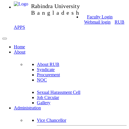
Rabindra University
Bangladesh
Faculty Login
Webmail login
RUB
APPS
Home
About
About RUB
Syndicate
Procurement
NOC
Sexual Harassment Cell
Job Circular
Gallery
Administration
Vice Chancellor