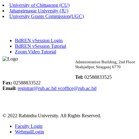
University of Chittagong (CU)
Published: 02:58pm, 14th May, 2026
Jahangirnagar University (JU)
University Grants Commission(UGC)
ভর্তি বিজ্ঞপ্তি (সংগীত বিভাগ)
Published: 02:15pm, 7th May, 2026
BdREN vSession Login
ভর্তি বিজ্ঞপ্তি সমাজবিজ্ঞান বিভাগ ( ৩য় বর্ষ ১ম সেমি.)
BdREN vSession Tutorial
Zoom Video Tutorial
Published: 02:13pm, 7th May, 2026
Rabindra University
Administration Building, 2nd Floor
Shahjadpur, Sirajganj 6770
ম্যানেজমেন্ট বিভাগ ভর্তি বিজ্ঞপ্তি (২০২৩-২৪ শিক্ষাবর্ষ)
Bangladesh
Tel:
02588833525
Published: 02:11pm, 7th May, 2026
Fax:
02588833522
Email:
registrar@rub.ac.bd
vcoffice@rub.ac.bd
ভর্তি বিজ্ঞপ্তি সমাজবিজ্ঞান বিভাগ (১ম বর্ষ ২য় সেমি.)
Published: 02:07pm, 7th May, 2026
© 2022 Rabindra University. All Rights Reserved.
ফরম পূরণ বিজ্ঞপ্তি, সমাজবিজ্ঞান বিভাগ (শিক্ষাবর্ষ: ২০২৩-২৪)
Faculty Login
Published: 03:09pm, 30th Apr, 2026
WebmailLogin