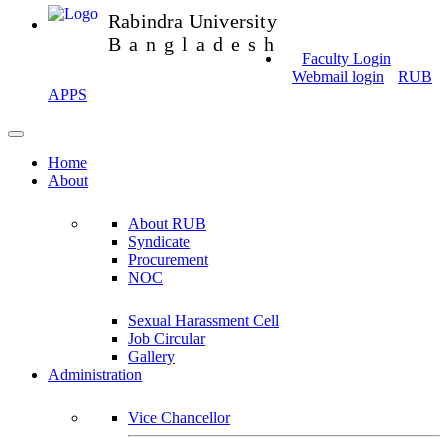
Rabindra University
Bangladesh
Faculty Login
Webmail login
RUB
APPS
Home
About
About RUB
Syndicate
Procurement
NOC
Sexual Harassment Cell
Job Circular
Gallery
Administration
Vice Chancellor