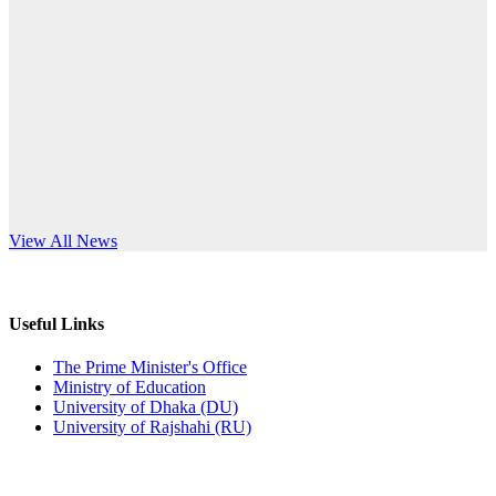
Published: 10:58pm, 19th May, 2026
anniversary
অফিস বিজ্ঞপ্তি (অস্থায়ী ছাত্রী হল)
Read More
Published: 03:48pm, 19th May, 2026
অফিস বিজ্ঞপ্তি ছুটি
Published: 03:46pm, 19th May, 2026
নিয়োগ পরীক্ষা স্থগিত বিজ্ঞপ্তি
s World Teachers’ Day
View All News
Published: 03:45pm, 17th May, 2026
অফিস বিজ্ঞপ্তি (ছাত্রী হল)
Useful Links
Published: 02:58pm, 14th May, 2026
The Prime Minister's Office
Ministry of Education
ভর্তি বিজ্ঞপ্তি (সংগীত বিভাগ)
University of Dhaka (DU)
University of Rajshahi (RU)
Published: 02:15pm, 7th May, 2026
ভর্তি বিজ্ঞপ্তি সমাজবিজ্ঞান বিভাগ ( ৩য় বর্ষ ১ম সেমি.)