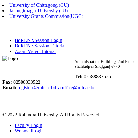
University of Chittagong (CU)
Published: 02:13pm, 7th May, 2026
Jahangirnagar University (JU)
University Grants Commission(UGC)
ম্যানেজমেন্ট বিভাগ ভর্তি বিজ্ঞপ্তি (২০২৩-২৪ শিক্ষাবর্ষ)
Published: 02:11pm, 7th May, 2026
BdREN vSession Login
ভর্তি বিজ্ঞপ্তি সমাজবিজ্ঞান বিভাগ (১ম বর্ষ ২য় সেমি.)
BdREN vSession Tutorial
Zoom Video Tutorial
Published: 02:07pm, 7th May, 2026
Rabindra University
Administration Building, 2nd Floor
Shahjadpur, Sirajganj 6770
ফরম পূরণ বিজ্ঞপ্তি, সমাজবিজ্ঞান বিভাগ (শিক্ষাবর্ষ: ২০২৩-২৪)
Bangladesh
Tel:
02588833525
Published: 03:09pm, 30th Apr, 2026
Fax:
02588833522
Email:
registrar@rub.ac.bd
vcoffice@rub.ac.bd
ছাত্রী হল (অস্থায়ী)-এ সিট বরাদ্দ সংক্রান্ত অফিস বিজ্ঞপ্তি
Published: 03:07pm, 30th Apr, 2026
© 2022 Rabindra University. All Rights Reserved.
ভর্তি বিজ্ঞপ্তি, সমাজবিজ্ঞান বিভাগ (শিক্ষাবর্ষ: 2023-24)
Faculty Login
Published: 03:05pm, 30th Apr, 2026
WebmailLogin