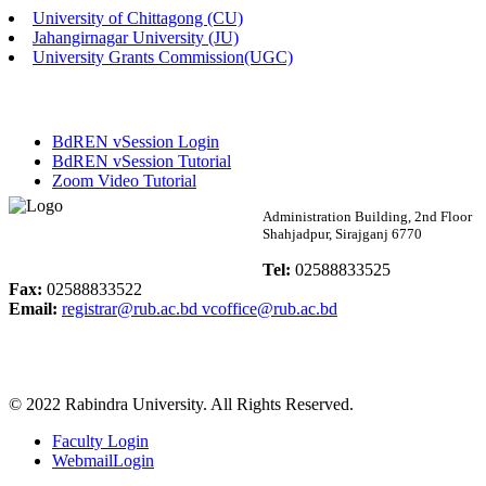
University of Chittagong (CU)
Published: 03:46pm, 19th May, 2026
Jahangirnagar University (JU)
University Grants Commission(UGC)
নিয়োগ পরীক্ষা স্থগিত বিজ্ঞপ্তি
Published: 03:45pm, 17th May, 2026
BdREN vSession Login
অফিস বিজ্ঞপ্তি (ছাত্রী হল)
BdREN vSession Tutorial
Zoom Video Tutorial
Published: 02:58pm, 14th May, 2026
Rabindra University
Administration Building, 2nd Floor
Shahjadpur, Sirajganj 6770
ভর্তি বিজ্ঞপ্তি (সংগীত বিভাগ)
Bangladesh
Tel:
02588833525
Published: 02:15pm, 7th May, 2026
Fax:
02588833522
Email:
registrar@rub.ac.bd
vcoffice@rub.ac.bd
ভর্তি বিজ্ঞপ্তি সমাজবিজ্ঞান বিভাগ ( ৩য় বর্ষ ১ম সেমি.)
Published: 02:13pm, 7th May, 2026
© 2022 Rabindra University. All Rights Reserved.
ম্যানেজমেন্ট বিভাগ ভর্তি বিজ্ঞপ্তি (২০২৩-২৪ শিক্ষাবর্ষ)
Faculty Login
Published: 02:11pm, 7th May, 2026
WebmailLogin