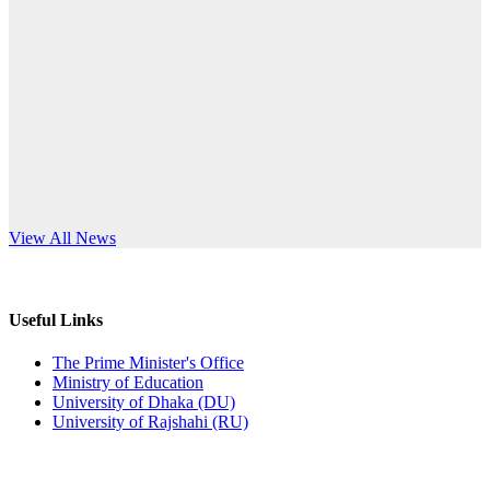
Published: 03:44pm, 5th Jul, 2026
anniversary
নিয়োগ পরীক্ষা স্থগিত (বাবুর্চি)
Read More
Published: 07:04pm, 8th Jun, 2026
নিয়োগ পরীক্ষা স্থগিত বিজ্ঞপ্তি
Published: 12:24pm, 8th Jun, 2026
দরপত্র বিজ্ঞপ্তি (ছাত্রী হলের বৈদ্যুতিক সরঞ্জামাদি)
s World Teachers’ Day
View All News
Published: 04:24pm, 21st May, 2026
প্রচারিত অসত্য ও বিভ্রান্তিকার সংবাদের প্রতিবাদ
Useful Links
Published: 10:58pm, 19th May, 2026
The Prime Minister's Office
Ministry of Education
অফিস বিজ্ঞপ্তি (অস্থায়ী ছাত্রী হল)
University of Dhaka (DU)
University of Rajshahi (RU)
Published: 03:48pm, 19th May, 2026
অফিস বিজ্ঞপ্তি ছুটি