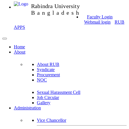
Rabindra University
Bangladesh
Faculty Login
Webmail login
RUB
APPS
Home
About
About RUB
Syndicate
Procurement
NOC
Sexual Harassment Cell
Job Circular
Gallery
Administration
Vice Chancellor