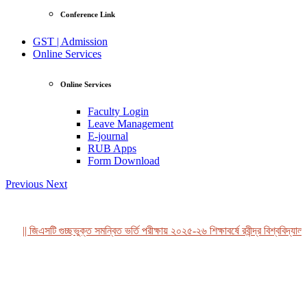
Conference Link
GST | Admission
Online Services
Online Services
Faculty Login
Leave Management
E-journal
RUB Apps
Form Download
Previous
Next
|| জিএসটি গুচ্ছভুক্ত সমন্বিত ভর্তি পরীক্ষায় ২০২৫-২৬ শিক্ষাবর্ষে রবীন্দ্র বিশ্ববিদ্যালয়
View Profile
Professor Tahmina Akhtar