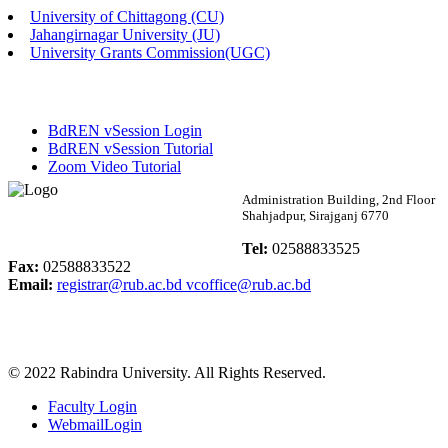
University of Chittagong (CU)
Published: 02:58pm, 14th May, 2026
Jahangirnagar University (JU)
University Grants Commission(UGC)
ভর্তি বিজ্ঞপ্তি (সংগীত বিভাগ)
Published: 02:15pm, 7th May, 2026
BdREN vSession Login
ভর্তি বিজ্ঞপ্তি সমাজবিজ্ঞান বিভাগ ( ৩য় বর্ষ ১ম সেমি.)
BdREN vSession Tutorial
Zoom Video Tutorial
Published: 02:13pm, 7th May, 2026
Rabindra University
Administration Building, 2nd Floor
Shahjadpur, Sirajganj 6770
ম্যানেজমেন্ট বিভাগ ভর্তি বিজ্ঞপ্তি (২০২৩-২৪ শিক্ষাবর্ষ)
Bangladesh
Tel:
02588833525
Published: 02:11pm, 7th May, 2026
Fax:
02588833522
Email:
registrar@rub.ac.bd
vcoffice@rub.ac.bd
ভর্তি বিজ্ঞপ্তি সমাজবিজ্ঞান বিভাগ (১ম বর্ষ ২য় সেমি.)
Published: 02:07pm, 7th May, 2026
© 2022 Rabindra University. All Rights Reserved.
ফরম পূরণ বিজ্ঞপ্তি, সমাজবিজ্ঞান বিভাগ (শিক্ষাবর্ষ: ২০২৩-২৪)
Faculty Login
Published: 03:09pm, 30th Apr, 2026
WebmailLogin