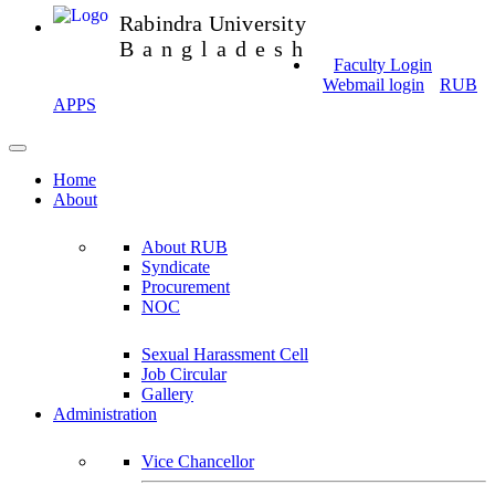
Rabindra University
Bangladesh
Faculty Login
Webmail login
RUB
APPS
Home
About
About RUB
Syndicate
Procurement
NOC
Sexual Harassment Cell
Job Circular
Gallery
Administration
Vice Chancellor