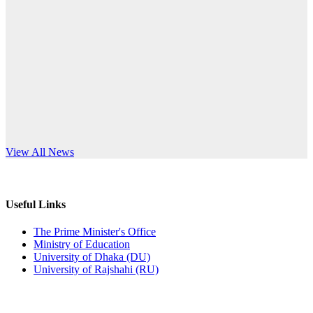
Published: 12:24pm, 8th Jun, 2026
anniversary
দরপত্র বিজ্ঞপ্তি (ছাত্রী হলের বৈদ্যুতিক সরঞ্জামাদি)
Read More
Published: 04:24pm, 21st May, 2026
প্রচারিত অসত্য ও বিভ্রান্তিকার সংবাদের প্রতিবাদ
Published: 10:58pm, 19th May, 2026
অফিস বিজ্ঞপ্তি (অস্থায়ী ছাত্রী হল)
s World Teachers’ Day
View All News
Published: 03:48pm, 19th May, 2026
অফিস বিজ্ঞপ্তি ছুটি
Useful Links
Published: 03:46pm, 19th May, 2026
The Prime Minister's Office
Ministry of Education
নিয়োগ পরীক্ষা স্থগিত বিজ্ঞপ্তি
University of Dhaka (DU)
University of Rajshahi (RU)
Published: 03:45pm, 17th May, 2026
অফিস বিজ্ঞপ্তি (ছাত্রী হল)