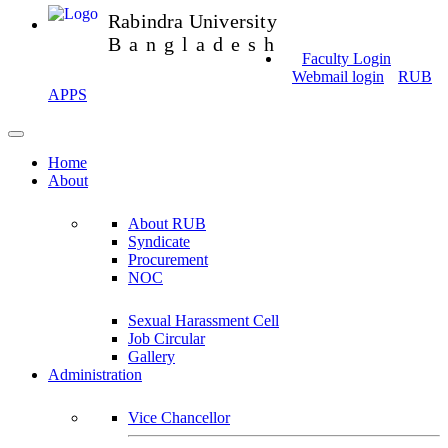
Rabindra University
Bangladesh
Faculty Login
Webmail login
RUB
APPS
Home
About
About RUB
Syndicate
Procurement
NOC
Sexual Harassment Cell
Job Circular
Gallery
Administration
Vice Chancellor