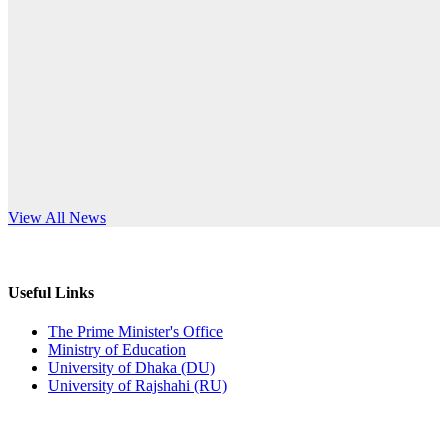
Published: 10:58pm, 19th May, 2026
anniversary
অফিস বিজ্ঞপ্তি (অস্থায়ী ছাত্রী হল)
Read More
Published: 03:48pm, 19th May, 2026
অফিস বিজ্ঞপ্তি ছুটি
Published: 03:46pm, 19th May, 2026
নিয়োগ পরীক্ষা স্থগিত বিজ্ঞপ্তি
s World Teachers’ Day
View All News
Published: 03:45pm, 17th May, 2026
অফিস বিজ্ঞপ্তি (ছাত্রী হল)
Useful Links
Published: 02:58pm, 14th May, 2026
The Prime Minister's Office
Ministry of Education
ভর্তি বিজ্ঞপ্তি (সংগীত বিভাগ)
University of Dhaka (DU)
University of Rajshahi (RU)
Published: 02:15pm, 7th May, 2026
ভর্তি বিজ্ঞপ্তি সমাজবিজ্ঞান বিভাগ ( ৩য় বর্ষ ১ম সেমি.)