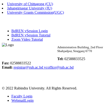
University of Chittagong (CU)
Published: 02:13pm, 7th May, 2026
Jahangirnagar University (JU)
University Grants Commission(UGC)
ম্যানেজমেন্ট বিভাগ ভর্তি বিজ্ঞপ্তি (২০২৩-২৪ শিক্ষাবর্ষ)
Published: 02:11pm, 7th May, 2026
BdREN vSession Login
ভর্তি বিজ্ঞপ্তি সমাজবিজ্ঞান বিভাগ (১ম বর্ষ ২য় সেমি.)
BdREN vSession Tutorial
Zoom Video Tutorial
Published: 02:07pm, 7th May, 2026
Rabindra University
Administration Building, 2nd Floor
Shahjadpur, Sirajganj 6770
ফরম পূরণ বিজ্ঞপ্তি, সমাজবিজ্ঞান বিভাগ (শিক্ষাবর্ষ: ২০২৩-২৪)
Bangladesh
Tel:
02588833525
Published: 03:09pm, 30th Apr, 2026
Fax:
02588833522
Email:
registrar@rub.ac.bd
vcoffice@rub.ac.bd
ছাত্রী হল (অস্থায়ী)-এ সিট বরাদ্দ সংক্রান্ত অফিস বিজ্ঞপ্তি
Published: 03:07pm, 30th Apr, 2026
© 2022 Rabindra University. All Rights Reserved.
ভর্তি বিজ্ঞপ্তি, সমাজবিজ্ঞান বিভাগ (শিক্ষাবর্ষ: 2023-24)
Faculty Login
Published: 03:05pm, 30th Apr, 2026
WebmailLogin