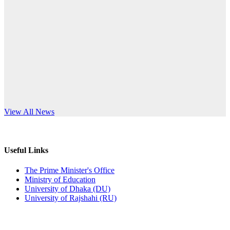
Published: 10:58pm, 19th May, 2026
anniversary
অফিস বিজ্ঞপ্তি (অস্থায়ী ছাত্রী হল)
Read More
Published: 03:48pm, 19th May, 2026
অফিস বিজ্ঞপ্তি ছুটি
Published: 03:46pm, 19th May, 2026
নিয়োগ পরীক্ষা স্থগিত বিজ্ঞপ্তি
s World Teachers’ Day
View All News
Published: 03:45pm, 17th May, 2026
অফিস বিজ্ঞপ্তি (ছাত্রী হল)
Useful Links
Published: 02:58pm, 14th May, 2026
The Prime Minister's Office
Ministry of Education
ভর্তি বিজ্ঞপ্তি (সংগীত বিভাগ)
University of Dhaka (DU)
University of Rajshahi (RU)
Published: 02:15pm, 7th May, 2026
ভর্তি বিজ্ঞপ্তি সমাজবিজ্ঞান বিভাগ ( ৩য় বর্ষ ১ম সেমি.)