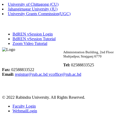
University of Chittagong (CU)
Published: 02:13pm, 7th May, 2026
Jahangirnagar University (JU)
University Grants Commission(UGC)
ম্যানেজমেন্ট বিভাগ ভর্তি বিজ্ঞপ্তি (২০২৩-২৪ শিক্ষাবর্ষ)
Published: 02:11pm, 7th May, 2026
BdREN vSession Login
ভর্তি বিজ্ঞপ্তি সমাজবিজ্ঞান বিভাগ (১ম বর্ষ ২য় সেমি.)
BdREN vSession Tutorial
Zoom Video Tutorial
Published: 02:07pm, 7th May, 2026
Rabindra University
Administration Building, 2nd Floor
Shahjadpur, Sirajganj 6770
ফরম পূরণ বিজ্ঞপ্তি, সমাজবিজ্ঞান বিভাগ (শিক্ষাবর্ষ: ২০২৩-২৪)
Bangladesh
Tel:
02588833525
Published: 03:09pm, 30th Apr, 2026
Fax:
02588833522
Email:
registrar@rub.ac.bd
vcoffice@rub.ac.bd
ছাত্রী হল (অস্থায়ী)-এ সিট বরাদ্দ সংক্রান্ত অফিস বিজ্ঞপ্তি
Published: 03:07pm, 30th Apr, 2026
© 2022 Rabindra University. All Rights Reserved.
ভর্তি বিজ্ঞপ্তি, সমাজবিজ্ঞান বিভাগ (শিক্ষাবর্ষ: 2023-24)
Faculty Login
Published: 03:05pm, 30th Apr, 2026
WebmailLogin