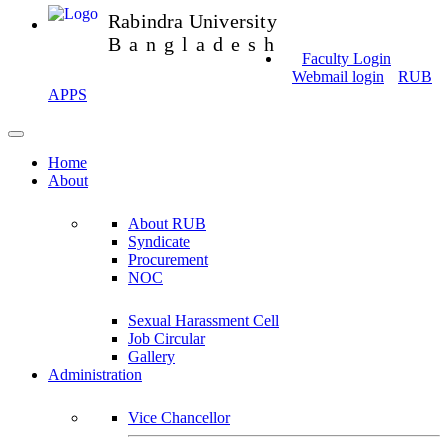
Rabindra University
Bangladesh
Faculty Login
Webmail login
RUB
APPS
Home
About
About RUB
Syndicate
Procurement
NOC
Sexual Harassment Cell
Job Circular
Gallery
Administration
Vice Chancellor