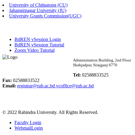
University of Chittagong (CU)
Published: 03:46pm, 19th May, 2026
Jahangirnagar University (JU)
University Grants Commission(UGC)
নিয়োগ পরীক্ষা স্থগিত বিজ্ঞপ্তি
Published: 03:45pm, 17th May, 2026
BdREN vSession Login
অফিস বিজ্ঞপ্তি (ছাত্রী হল)
BdREN vSession Tutorial
Zoom Video Tutorial
Published: 02:58pm, 14th May, 2026
Rabindra University
Administration Building, 2nd Floor
Shahjadpur, Sirajganj 6770
ভর্তি বিজ্ঞপ্তি (সংগীত বিভাগ)
Bangladesh
Tel:
02588833525
Published: 02:15pm, 7th May, 2026
Fax:
02588833522
Email:
registrar@rub.ac.bd
vcoffice@rub.ac.bd
ভর্তি বিজ্ঞপ্তি সমাজবিজ্ঞান বিভাগ ( ৩য় বর্ষ ১ম সেমি.)
Published: 02:13pm, 7th May, 2026
© 2022 Rabindra University. All Rights Reserved.
ম্যানেজমেন্ট বিভাগ ভর্তি বিজ্ঞপ্তি (২০২৩-২৪ শিক্ষাবর্ষ)
Faculty Login
Published: 02:11pm, 7th May, 2026
WebmailLogin