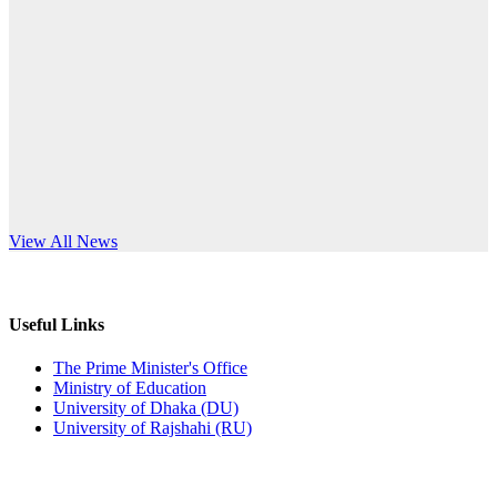
Published: 03:44pm, 5th Jul, 2026
anniversary
নিয়োগ পরীক্ষা স্থগিত (বাবুর্চি)
Read More
Published: 07:04pm, 8th Jun, 2026
নিয়োগ পরীক্ষা স্থগিত বিজ্ঞপ্তি
Published: 12:24pm, 8th Jun, 2026
দরপত্র বিজ্ঞপ্তি (ছাত্রী হলের বৈদ্যুতিক সরঞ্জামাদি)
s World Teachers’ Day
View All News
Published: 04:24pm, 21st May, 2026
প্রচারিত অসত্য ও বিভ্রান্তিকার সংবাদের প্রতিবাদ
Useful Links
Published: 10:58pm, 19th May, 2026
The Prime Minister's Office
Ministry of Education
অফিস বিজ্ঞপ্তি (অস্থায়ী ছাত্রী হল)
University of Dhaka (DU)
University of Rajshahi (RU)
Published: 03:48pm, 19th May, 2026
অফিস বিজ্ঞপ্তি ছুটি