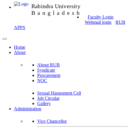
Rabindra University
Bangladesh
Faculty Login
Webmail login
RUB
APPS
Home
About
About RUB
Syndicate
Procurement
NOC
Sexual Harassment Cell
Job Circular
Gallery
Administration
Vice Chancellor