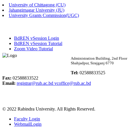
University of Chittagong (CU)
Published: 02:13pm, 7th May, 2026
Jahangirnagar University (JU)
University Grants Commission(UGC)
ম্যানেজমেন্ট বিভাগ ভর্তি বিজ্ঞপ্তি (২০২৩-২৪ শিক্ষাবর্ষ)
Published: 02:11pm, 7th May, 2026
BdREN vSession Login
ভর্তি বিজ্ঞপ্তি সমাজবিজ্ঞান বিভাগ (১ম বর্ষ ২য় সেমি.)
BdREN vSession Tutorial
Zoom Video Tutorial
Published: 02:07pm, 7th May, 2026
Rabindra University
Administration Building, 2nd Floor
Shahjadpur, Sirajganj 6770
ফরম পূরণ বিজ্ঞপ্তি, সমাজবিজ্ঞান বিভাগ (শিক্ষাবর্ষ: ২০২৩-২৪)
Bangladesh
Tel:
02588833525
Published: 03:09pm, 30th Apr, 2026
Fax:
02588833522
Email:
registrar@rub.ac.bd
vcoffice@rub.ac.bd
ছাত্রী হল (অস্থায়ী)-এ সিট বরাদ্দ সংক্রান্ত অফিস বিজ্ঞপ্তি
Published: 03:07pm, 30th Apr, 2026
© 2022 Rabindra University. All Rights Reserved.
ভর্তি বিজ্ঞপ্তি, সমাজবিজ্ঞান বিভাগ (শিক্ষাবর্ষ: 2023-24)
Faculty Login
Published: 03:05pm, 30th Apr, 2026
WebmailLogin