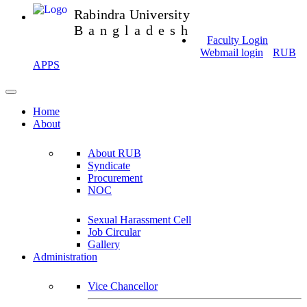
Rabindra University
Bangladesh
Faculty Login
Webmail login
RUB
APPS
Home
About
About RUB
Syndicate
Procurement
NOC
Sexual Harassment Cell
Job Circular
Gallery
Administration
Vice Chancellor