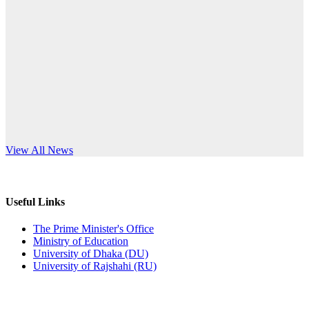
Published: 10:58pm, 19th May, 2026
anniversary
অফিস বিজ্ঞপ্তি (অস্থায়ী ছাত্রী হল)
Read More
Published: 03:48pm, 19th May, 2026
অফিস বিজ্ঞপ্তি ছুটি
Published: 03:46pm, 19th May, 2026
নিয়োগ পরীক্ষা স্থগিত বিজ্ঞপ্তি
s World Teachers’ Day
View All News
Published: 03:45pm, 17th May, 2026
অফিস বিজ্ঞপ্তি (ছাত্রী হল)
Useful Links
Published: 02:58pm, 14th May, 2026
The Prime Minister's Office
Ministry of Education
ভর্তি বিজ্ঞপ্তি (সংগীত বিভাগ)
University of Dhaka (DU)
University of Rajshahi (RU)
Published: 02:15pm, 7th May, 2026
ভর্তি বিজ্ঞপ্তি সমাজবিজ্ঞান বিভাগ ( ৩য় বর্ষ ১ম সেমি.)