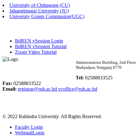
University of Chittagong (CU)
Published: 02:13pm, 7th May, 2026
Jahangirnagar University (JU)
University Grants Commission(UGC)
ম্যানেজমেন্ট বিভাগ ভর্তি বিজ্ঞপ্তি (২০২৩-২৪ শিক্ষাবর্ষ)
Published: 02:11pm, 7th May, 2026
BdREN vSession Login
ভর্তি বিজ্ঞপ্তি সমাজবিজ্ঞান বিভাগ (১ম বর্ষ ২য় সেমি.)
BdREN vSession Tutorial
Zoom Video Tutorial
Published: 02:07pm, 7th May, 2026
Rabindra University
Administration Building, 2nd Floor
Shahjadpur, Sirajganj 6770
ফরম পূরণ বিজ্ঞপ্তি, সমাজবিজ্ঞান বিভাগ (শিক্ষাবর্ষ: ২০২৩-২৪)
Bangladesh
Tel:
02588833525
Published: 03:09pm, 30th Apr, 2026
Fax:
02588833522
Email:
registrar@rub.ac.bd
vcoffice@rub.ac.bd
ছাত্রী হল (অস্থায়ী)-এ সিট বরাদ্দ সংক্রান্ত অফিস বিজ্ঞপ্তি
Published: 03:07pm, 30th Apr, 2026
© 2022 Rabindra University. All Rights Reserved.
ভর্তি বিজ্ঞপ্তি, সমাজবিজ্ঞান বিভাগ (শিক্ষাবর্ষ: 2023-24)
Faculty Login
Published: 03:05pm, 30th Apr, 2026
WebmailLogin