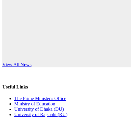
Published: 10:58pm, 19th May, 2026
anniversary
অফিস বিজ্ঞপ্তি (অস্থায়ী ছাত্রী হল)
Read More
Published: 03:48pm, 19th May, 2026
অফিস বিজ্ঞপ্তি ছুটি
Published: 03:46pm, 19th May, 2026
নিয়োগ পরীক্ষা স্থগিত বিজ্ঞপ্তি
s World Teachers’ Day
View All News
Published: 03:45pm, 17th May, 2026
অফিস বিজ্ঞপ্তি (ছাত্রী হল)
Useful Links
Published: 02:58pm, 14th May, 2026
The Prime Minister's Office
Ministry of Education
ভর্তি বিজ্ঞপ্তি (সংগীত বিভাগ)
University of Dhaka (DU)
University of Rajshahi (RU)
Published: 02:15pm, 7th May, 2026
ভর্তি বিজ্ঞপ্তি সমাজবিজ্ঞান বিভাগ ( ৩য় বর্ষ ১ম সেমি.)