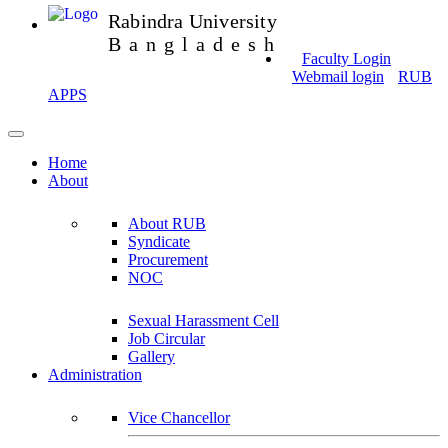
Rabindra University
Bangladesh
Faculty Login
Webmail login
RUB
APPS
Home
About
About RUB
Syndicate
Procurement
NOC
Sexual Harassment Cell
Job Circular
Gallery
Administration
Vice Chancellor