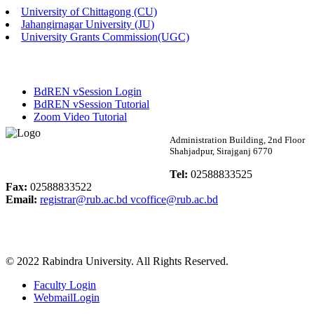
University of Chittagong (CU)
Published: 02:13pm, 7th May, 2026
Jahangirnagar University (JU)
University Grants Commission(UGC)
ম্যানেজমেন্ট বিভাগ ভর্তি বিজ্ঞপ্তি (২০২৩-২৪ শিক্ষাবর্ষ)
Published: 02:11pm, 7th May, 2026
BdREN vSession Login
ভর্তি বিজ্ঞপ্তি সমাজবিজ্ঞান বিভাগ (১ম বর্ষ ২য় সেমি.)
BdREN vSession Tutorial
Zoom Video Tutorial
Published: 02:07pm, 7th May, 2026
Rabindra University
Administration Building, 2nd Floor
Shahjadpur, Sirajganj 6770
ফরম পূরণ বিজ্ঞপ্তি, সমাজবিজ্ঞান বিভাগ (শিক্ষাবর্ষ: ২০২৩-২৪)
Bangladesh
Tel:
02588833525
Published: 03:09pm, 30th Apr, 2026
Fax:
02588833522
Email:
registrar@rub.ac.bd
vcoffice@rub.ac.bd
ছাত্রী হল (অস্থায়ী)-এ সিট বরাদ্দ সংক্রান্ত অফিস বিজ্ঞপ্তি
Published: 03:07pm, 30th Apr, 2026
© 2022 Rabindra University. All Rights Reserved.
ভর্তি বিজ্ঞপ্তি, সমাজবিজ্ঞান বিভাগ (শিক্ষাবর্ষ: 2023-24)
Faculty Login
Published: 03:05pm, 30th Apr, 2026
WebmailLogin