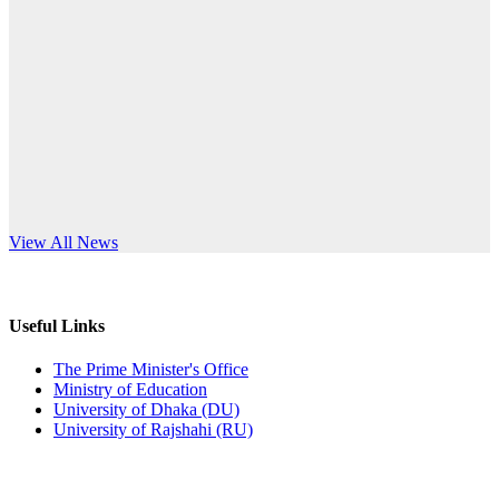
Published: 10:58pm, 19th May, 2026
anniversary
অফিস বিজ্ঞপ্তি (অস্থায়ী ছাত্রী হল)
Read More
Published: 03:48pm, 19th May, 2026
অফিস বিজ্ঞপ্তি ছুটি
Published: 03:46pm, 19th May, 2026
নিয়োগ পরীক্ষা স্থগিত বিজ্ঞপ্তি
s World Teachers’ Day
View All News
Published: 03:45pm, 17th May, 2026
অফিস বিজ্ঞপ্তি (ছাত্রী হল)
Useful Links
Published: 02:58pm, 14th May, 2026
The Prime Minister's Office
Ministry of Education
ভর্তি বিজ্ঞপ্তি (সংগীত বিভাগ)
University of Dhaka (DU)
University of Rajshahi (RU)
Published: 02:15pm, 7th May, 2026
ভর্তি বিজ্ঞপ্তি সমাজবিজ্ঞান বিভাগ ( ৩য় বর্ষ ১ম সেমি.)