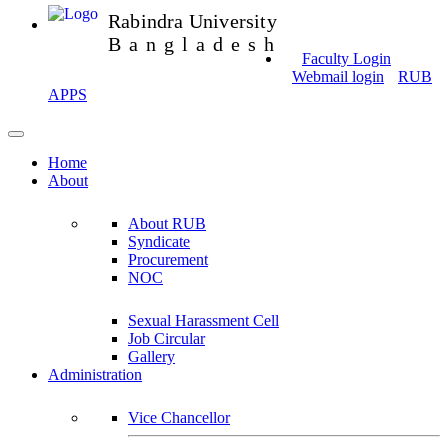
Rabindra University
Bangladesh
Faculty Login
Webmail login
RUB
APPS
Home
About
About RUB
Syndicate
Procurement
NOC
Sexual Harassment Cell
Job Circular
Gallery
Administration
Vice Chancellor