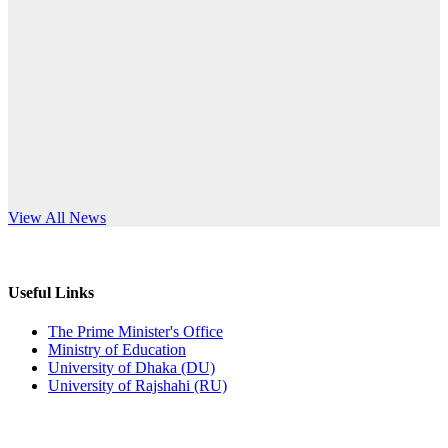
Published: 10:58pm, 19th May, 2026
anniversary
অফিস বিজ্ঞপ্তি (অস্থায়ী ছাত্রী হল)
Read More
Published: 03:48pm, 19th May, 2026
অফিস বিজ্ঞপ্তি ছুটি
Published: 03:46pm, 19th May, 2026
নিয়োগ পরীক্ষা স্থগিত বিজ্ঞপ্তি
s World Teachers’ Day
View All News
Published: 03:45pm, 17th May, 2026
অফিস বিজ্ঞপ্তি (ছাত্রী হল)
Useful Links
Published: 02:58pm, 14th May, 2026
The Prime Minister's Office
Ministry of Education
ভর্তি বিজ্ঞপ্তি (সংগীত বিভাগ)
University of Dhaka (DU)
University of Rajshahi (RU)
Published: 02:15pm, 7th May, 2026
ভর্তি বিজ্ঞপ্তি সমাজবিজ্ঞান বিভাগ ( ৩য় বর্ষ ১ম সেমি.)