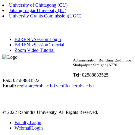
University of Chittagong (CU)
Published: 02:13pm, 7th May, 2026
Jahangirnagar University (JU)
University Grants Commission(UGC)
ম্যানেজমেন্ট বিভাগ ভর্তি বিজ্ঞপ্তি (২০২৩-২৪ শিক্ষাবর্ষ)
Published: 02:11pm, 7th May, 2026
BdREN vSession Login
ভর্তি বিজ্ঞপ্তি সমাজবিজ্ঞান বিভাগ (১ম বর্ষ ২য় সেমি.)
BdREN vSession Tutorial
Zoom Video Tutorial
Published: 02:07pm, 7th May, 2026
Rabindra University
Administration Building, 2nd Floor
Shahjadpur, Sirajganj 6770
ফরম পূরণ বিজ্ঞপ্তি, সমাজবিজ্ঞান বিভাগ (শিক্ষাবর্ষ: ২০২৩-২৪)
Bangladesh
Tel:
02588833525
Published: 03:09pm, 30th Apr, 2026
Fax:
02588833522
Email:
registrar@rub.ac.bd
vcoffice@rub.ac.bd
ছাত্রী হল (অস্থায়ী)-এ সিট বরাদ্দ সংক্রান্ত অফিস বিজ্ঞপ্তি
Published: 03:07pm, 30th Apr, 2026
© 2022 Rabindra University. All Rights Reserved.
ভর্তি বিজ্ঞপ্তি, সমাজবিজ্ঞান বিভাগ (শিক্ষাবর্ষ: 2023-24)
Faculty Login
Published: 03:05pm, 30th Apr, 2026
WebmailLogin