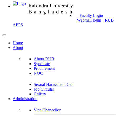
Rabindra University
Bangladesh
Faculty Login
Webmail login
RUB
APPS
Home
About
About RUB
Syndicate
Procurement
NOC
Sexual Harassment Cell
Job Circular
Gallery
Administration
Vice Chancellor