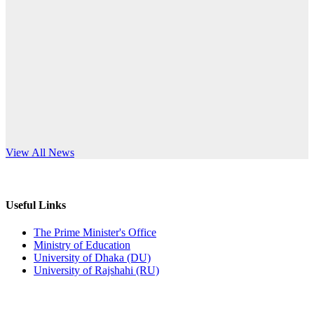
Published: 10:58pm, 19th May, 2026
anniversary
অফিস বিজ্ঞপ্তি (অস্থায়ী ছাত্রী হল)
Read More
Published: 03:48pm, 19th May, 2026
অফিস বিজ্ঞপ্তি ছুটি
Published: 03:46pm, 19th May, 2026
নিয়োগ পরীক্ষা স্থগিত বিজ্ঞপ্তি
s World Teachers’ Day
View All News
Published: 03:45pm, 17th May, 2026
অফিস বিজ্ঞপ্তি (ছাত্রী হল)
Useful Links
Published: 02:58pm, 14th May, 2026
The Prime Minister's Office
Ministry of Education
ভর্তি বিজ্ঞপ্তি (সংগীত বিভাগ)
University of Dhaka (DU)
University of Rajshahi (RU)
Published: 02:15pm, 7th May, 2026
ভর্তি বিজ্ঞপ্তি সমাজবিজ্ঞান বিভাগ ( ৩য় বর্ষ ১ম সেমি.)