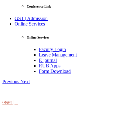
Conference Link
GST | Admission
Online Services
Online Services
Faculty Login
Leave Management
E-journal
RUB Apps
Form Download
Previous
Next
রুন ||
View Profile
Professor Tahmina Akhtar