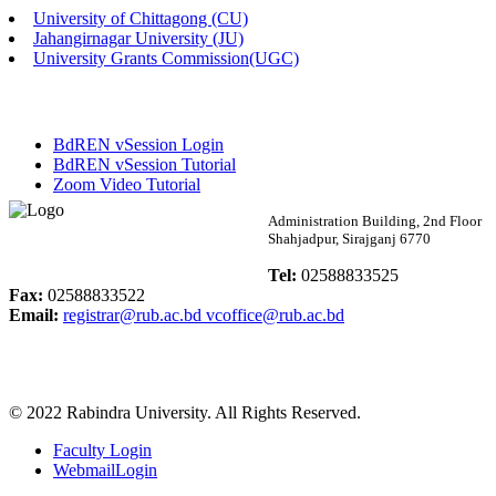
University of Chittagong (CU)
Published: 02:13pm, 7th May, 2026
Jahangirnagar University (JU)
University Grants Commission(UGC)
ম্যানেজমেন্ট বিভাগ ভর্তি বিজ্ঞপ্তি (২০২৩-২৪ শিক্ষাবর্ষ)
Published: 02:11pm, 7th May, 2026
BdREN vSession Login
ভর্তি বিজ্ঞপ্তি সমাজবিজ্ঞান বিভাগ (১ম বর্ষ ২য় সেমি.)
BdREN vSession Tutorial
Zoom Video Tutorial
Published: 02:07pm, 7th May, 2026
Rabindra University
Administration Building, 2nd Floor
Shahjadpur, Sirajganj 6770
ফরম পূরণ বিজ্ঞপ্তি, সমাজবিজ্ঞান বিভাগ (শিক্ষাবর্ষ: ২০২৩-২৪)
Bangladesh
Tel:
02588833525
Published: 03:09pm, 30th Apr, 2026
Fax:
02588833522
Email:
registrar@rub.ac.bd
vcoffice@rub.ac.bd
ছাত্রী হল (অস্থায়ী)-এ সিট বরাদ্দ সংক্রান্ত অফিস বিজ্ঞপ্তি
Published: 03:07pm, 30th Apr, 2026
© 2022 Rabindra University. All Rights Reserved.
ভর্তি বিজ্ঞপ্তি, সমাজবিজ্ঞান বিভাগ (শিক্ষাবর্ষ: 2023-24)
Faculty Login
Published: 03:05pm, 30th Apr, 2026
WebmailLogin