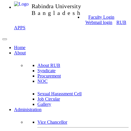
Rabindra University
Bangladesh
Faculty Login
Webmail login
RUB
APPS
Home
About
About RUB
Syndicate
Procurement
NOC
Sexual Harassment Cell
Job Circular
Gallery
Administration
Vice Chancellor