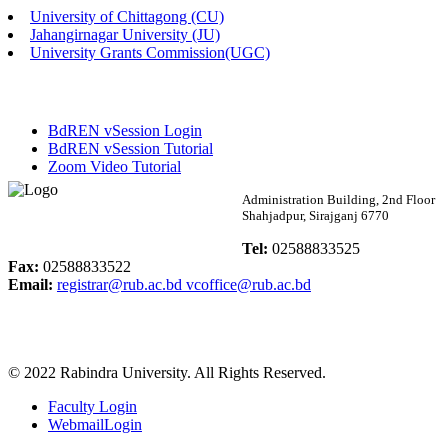
University of Chittagong (CU)
Published: 02:13pm, 7th May, 2026
Jahangirnagar University (JU)
University Grants Commission(UGC)
ম্যানেজমেন্ট বিভাগ ভর্তি বিজ্ঞপ্তি (২০২৩-২৪ শিক্ষাবর্ষ)
Published: 02:11pm, 7th May, 2026
BdREN vSession Login
ভর্তি বিজ্ঞপ্তি সমাজবিজ্ঞান বিভাগ (১ম বর্ষ ২য় সেমি.)
BdREN vSession Tutorial
Zoom Video Tutorial
Published: 02:07pm, 7th May, 2026
Rabindra University
Administration Building, 2nd Floor
Shahjadpur, Sirajganj 6770
ফরম পূরণ বিজ্ঞপ্তি, সমাজবিজ্ঞান বিভাগ (শিক্ষাবর্ষ: ২০২৩-২৪)
Bangladesh
Tel:
02588833525
Published: 03:09pm, 30th Apr, 2026
Fax:
02588833522
Email:
registrar@rub.ac.bd
vcoffice@rub.ac.bd
ছাত্রী হল (অস্থায়ী)-এ সিট বরাদ্দ সংক্রান্ত অফিস বিজ্ঞপ্তি
Published: 03:07pm, 30th Apr, 2026
© 2022 Rabindra University. All Rights Reserved.
ভর্তি বিজ্ঞপ্তি, সমাজবিজ্ঞান বিভাগ (শিক্ষাবর্ষ: 2023-24)
Faculty Login
Published: 03:05pm, 30th Apr, 2026
WebmailLogin