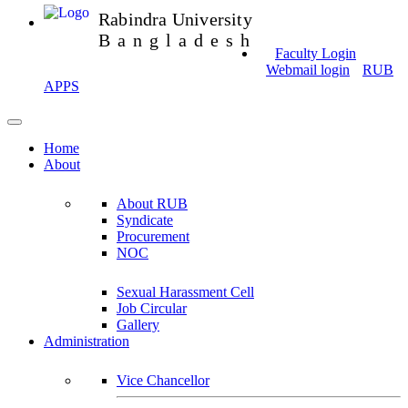
Rabindra University
Bangladesh
Faculty Login
Webmail login
RUB
APPS
Home
About
About RUB
Syndicate
Procurement
NOC
Sexual Harassment Cell
Job Circular
Gallery
Administration
Vice Chancellor