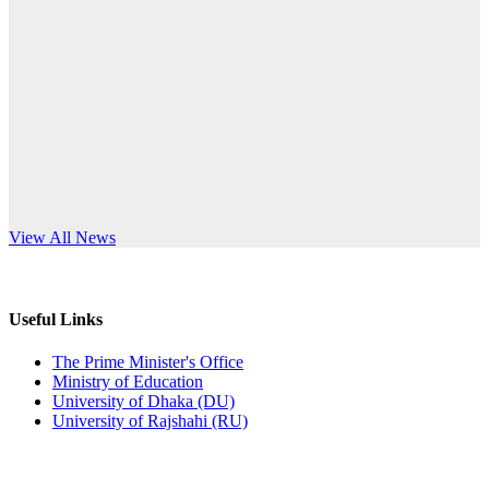
Published: 10:58pm, 19th May, 2026
anniversary
অফিস বিজ্ঞপ্তি (অস্থায়ী ছাত্রী হল)
Read More
Published: 03:48pm, 19th May, 2026
অফিস বিজ্ঞপ্তি ছুটি
Published: 03:46pm, 19th May, 2026
নিয়োগ পরীক্ষা স্থগিত বিজ্ঞপ্তি
s World Teachers’ Day
View All News
Published: 03:45pm, 17th May, 2026
অফিস বিজ্ঞপ্তি (ছাত্রী হল)
Useful Links
Published: 02:58pm, 14th May, 2026
The Prime Minister's Office
Ministry of Education
ভর্তি বিজ্ঞপ্তি (সংগীত বিভাগ)
University of Dhaka (DU)
University of Rajshahi (RU)
Published: 02:15pm, 7th May, 2026
ভর্তি বিজ্ঞপ্তি সমাজবিজ্ঞান বিভাগ ( ৩য় বর্ষ ১ম সেমি.)