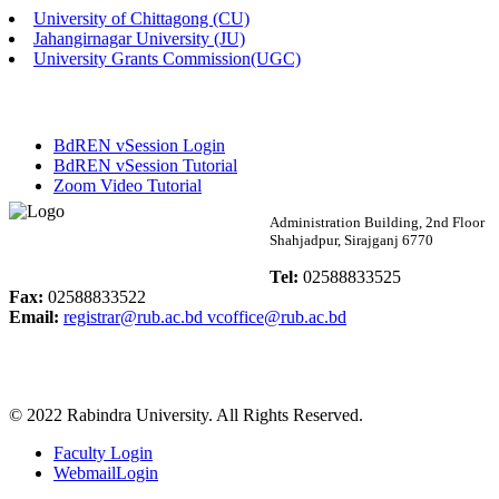
University of Chittagong (CU)
Published: 02:13pm, 7th May, 2026
Jahangirnagar University (JU)
University Grants Commission(UGC)
ম্যানেজমেন্ট বিভাগ ভর্তি বিজ্ঞপ্তি (২০২৩-২৪ শিক্ষাবর্ষ)
Published: 02:11pm, 7th May, 2026
BdREN vSession Login
ভর্তি বিজ্ঞপ্তি সমাজবিজ্ঞান বিভাগ (১ম বর্ষ ২য় সেমি.)
BdREN vSession Tutorial
Zoom Video Tutorial
Published: 02:07pm, 7th May, 2026
Rabindra University
Administration Building, 2nd Floor
Shahjadpur, Sirajganj 6770
ফরম পূরণ বিজ্ঞপ্তি, সমাজবিজ্ঞান বিভাগ (শিক্ষাবর্ষ: ২০২৩-২৪)
Bangladesh
Tel:
02588833525
Published: 03:09pm, 30th Apr, 2026
Fax:
02588833522
Email:
registrar@rub.ac.bd
vcoffice@rub.ac.bd
ছাত্রী হল (অস্থায়ী)-এ সিট বরাদ্দ সংক্রান্ত অফিস বিজ্ঞপ্তি
Published: 03:07pm, 30th Apr, 2026
© 2022 Rabindra University. All Rights Reserved.
ভর্তি বিজ্ঞপ্তি, সমাজবিজ্ঞান বিভাগ (শিক্ষাবর্ষ: 2023-24)
Faculty Login
Published: 03:05pm, 30th Apr, 2026
WebmailLogin