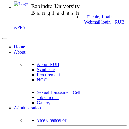
Rabindra University
Bangladesh
Faculty Login
Webmail login
RUB
APPS
Home
About
About RUB
Syndicate
Procurement
NOC
Sexual Harassment Cell
Job Circular
Gallery
Administration
Vice Chancellor