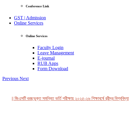
Conference Link
GST | Admission
Online Services
Online Services
Faculty Login
Leave Management
E-journal
RUB Apps
Form Download
Previous
Next
|| জিএসটি গুচ্ছভুক্ত সমন্বিত ভর্তি পরীক্ষায় ২০২৫-২৬ শিক্ষাবর্ষে রবীন্দ্র বিশ্ববিদ্যা
View Profile
Professor Tahmina Akhtar