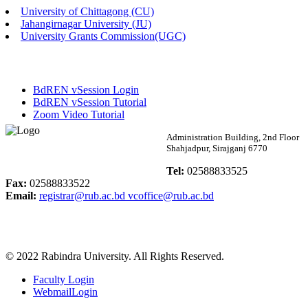
University of Chittagong (CU)
Published: 02:13pm, 7th May, 2026
Jahangirnagar University (JU)
University Grants Commission(UGC)
ম্যানেজমেন্ট বিভাগ ভর্তি বিজ্ঞপ্তি (২০২৩-২৪ শিক্ষাবর্ষ)
Published: 02:11pm, 7th May, 2026
BdREN vSession Login
ভর্তি বিজ্ঞপ্তি সমাজবিজ্ঞান বিভাগ (১ম বর্ষ ২য় সেমি.)
BdREN vSession Tutorial
Zoom Video Tutorial
Published: 02:07pm, 7th May, 2026
Rabindra University
Administration Building, 2nd Floor
Shahjadpur, Sirajganj 6770
ফরম পূরণ বিজ্ঞপ্তি, সমাজবিজ্ঞান বিভাগ (শিক্ষাবর্ষ: ২০২৩-২৪)
Bangladesh
Tel:
02588833525
Published: 03:09pm, 30th Apr, 2026
Fax:
02588833522
Email:
registrar@rub.ac.bd
vcoffice@rub.ac.bd
ছাত্রী হল (অস্থায়ী)-এ সিট বরাদ্দ সংক্রান্ত অফিস বিজ্ঞপ্তি
Published: 03:07pm, 30th Apr, 2026
© 2022 Rabindra University. All Rights Reserved.
ভর্তি বিজ্ঞপ্তি, সমাজবিজ্ঞান বিভাগ (শিক্ষাবর্ষ: 2023-24)
Faculty Login
Published: 03:05pm, 30th Apr, 2026
WebmailLogin