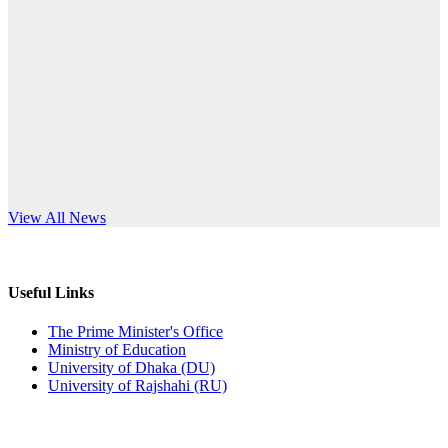
Published: 10:58pm, 19th May, 2026
anniversary
অফিস বিজ্ঞপ্তি (অস্থায়ী ছাত্রী হল)
Read More
Published: 03:48pm, 19th May, 2026
অফিস বিজ্ঞপ্তি ছুটি
Published: 03:46pm, 19th May, 2026
নিয়োগ পরীক্ষা স্থগিত বিজ্ঞপ্তি
s World Teachers’ Day
View All News
Published: 03:45pm, 17th May, 2026
অফিস বিজ্ঞপ্তি (ছাত্রী হল)
Useful Links
Published: 02:58pm, 14th May, 2026
The Prime Minister's Office
Ministry of Education
ভর্তি বিজ্ঞপ্তি (সংগীত বিভাগ)
University of Dhaka (DU)
University of Rajshahi (RU)
Published: 02:15pm, 7th May, 2026
ভর্তি বিজ্ঞপ্তি সমাজবিজ্ঞান বিভাগ ( ৩য় বর্ষ ১ম সেমি.)