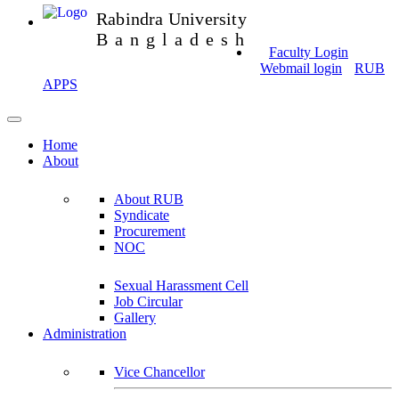
Rabindra University
Bangladesh
Faculty Login
Webmail login
RUB
APPS
Home
About
About RUB
Syndicate
Procurement
NOC
Sexual Harassment Cell
Job Circular
Gallery
Administration
Vice Chancellor