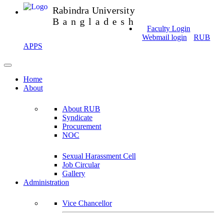
Rabindra University
Bangladesh
Faculty Login
Webmail login
RUB
APPS
Home
About
About RUB
Syndicate
Procurement
NOC
Sexual Harassment Cell
Job Circular
Gallery
Administration
Vice Chancellor