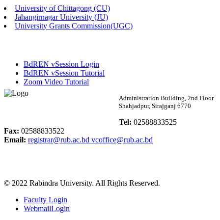
University of Chittagong (CU)
Published: 02:13pm, 7th May, 2026
Jahangirnagar University (JU)
University Grants Commission(UGC)
ম্যানেজমেন্ট বিভাগ ভর্তি বিজ্ঞপ্তি (২০২৩-২৪ শিক্ষাবর্ষ)
Published: 02:11pm, 7th May, 2026
BdREN vSession Login
ভর্তি বিজ্ঞপ্তি সমাজবিজ্ঞান বিভাগ (১ম বর্ষ ২য় সেমি.)
BdREN vSession Tutorial
Zoom Video Tutorial
Published: 02:07pm, 7th May, 2026
Rabindra University
Administration Building, 2nd Floor
Shahjadpur, Sirajganj 6770
ফরম পূরণ বিজ্ঞপ্তি, সমাজবিজ্ঞান বিভাগ (শিক্ষাবর্ষ: ২০২৩-২৪)
Bangladesh
Tel:
02588833525
Published: 03:09pm, 30th Apr, 2026
Fax:
02588833522
Email:
registrar@rub.ac.bd
vcoffice@rub.ac.bd
ছাত্রী হল (অস্থায়ী)-এ সিট বরাদ্দ সংক্রান্ত অফিস বিজ্ঞপ্তি
Published: 03:07pm, 30th Apr, 2026
© 2022 Rabindra University. All Rights Reserved.
ভর্তি বিজ্ঞপ্তি, সমাজবিজ্ঞান বিভাগ (শিক্ষাবর্ষ: 2023-24)
Faculty Login
Published: 03:05pm, 30th Apr, 2026
WebmailLogin