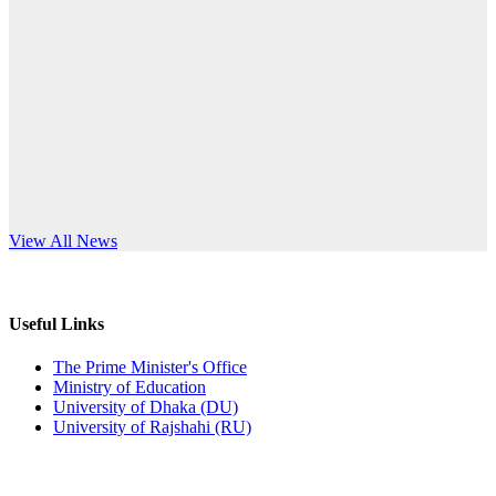
Published: 10:58pm, 19th May, 2026
anniversary
অফিস বিজ্ঞপ্তি (অস্থায়ী ছাত্রী হল)
Read More
Published: 03:48pm, 19th May, 2026
অফিস বিজ্ঞপ্তি ছুটি
Published: 03:46pm, 19th May, 2026
নিয়োগ পরীক্ষা স্থগিত বিজ্ঞপ্তি
s World Teachers’ Day
View All News
Published: 03:45pm, 17th May, 2026
অফিস বিজ্ঞপ্তি (ছাত্রী হল)
Useful Links
Published: 02:58pm, 14th May, 2026
The Prime Minister's Office
Ministry of Education
ভর্তি বিজ্ঞপ্তি (সংগীত বিভাগ)
University of Dhaka (DU)
University of Rajshahi (RU)
Published: 02:15pm, 7th May, 2026
ভর্তি বিজ্ঞপ্তি সমাজবিজ্ঞান বিভাগ ( ৩য় বর্ষ ১ম সেমি.)