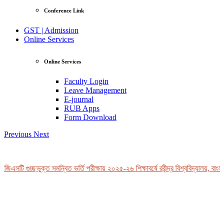
Conference Link
GST | Admission
Online Services
Online Services
Faculty Login
Leave Management
E-journal
RUB Apps
Form Download
Previous
Next
জিএসটি গুচ্ছভুক্ত সমন্বিত ভর্তি পরীক্ষায় ২০২৫-২৬ শিক্ষাবর্ষে রবীন্দ্র বিশ্ববিদ্যালয়, বাংল
View Profile
Professor Tahmina Akhtar