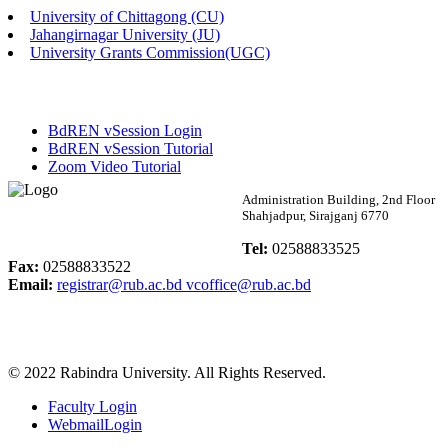
University of Chittagong (CU)
Published: 02:58pm, 14th May, 2026
Jahangirnagar University (JU)
University Grants Commission(UGC)
ভর্তি বিজ্ঞপ্তি (সংগীত বিভাগ)
Published: 02:15pm, 7th May, 2026
BdREN vSession Login
ভর্তি বিজ্ঞপ্তি সমাজবিজ্ঞান বিভাগ ( ৩য় বর্ষ ১ম সেমি.)
BdREN vSession Tutorial
Zoom Video Tutorial
Published: 02:13pm, 7th May, 2026
Rabindra University
Administration Building, 2nd Floor
Shahjadpur, Sirajganj 6770
ম্যানেজমেন্ট বিভাগ ভর্তি বিজ্ঞপ্তি (২০২৩-২৪ শিক্ষাবর্ষ)
Bangladesh
Tel:
02588833525
Published: 02:11pm, 7th May, 2026
Fax:
02588833522
Email:
registrar@rub.ac.bd
vcoffice@rub.ac.bd
ভর্তি বিজ্ঞপ্তি সমাজবিজ্ঞান বিভাগ (১ম বর্ষ ২য় সেমি.)
Published: 02:07pm, 7th May, 2026
© 2022 Rabindra University. All Rights Reserved.
ফরম পূরণ বিজ্ঞপ্তি, সমাজবিজ্ঞান বিভাগ (শিক্ষাবর্ষ: ২০২৩-২৪)
Faculty Login
Published: 03:09pm, 30th Apr, 2026
WebmailLogin