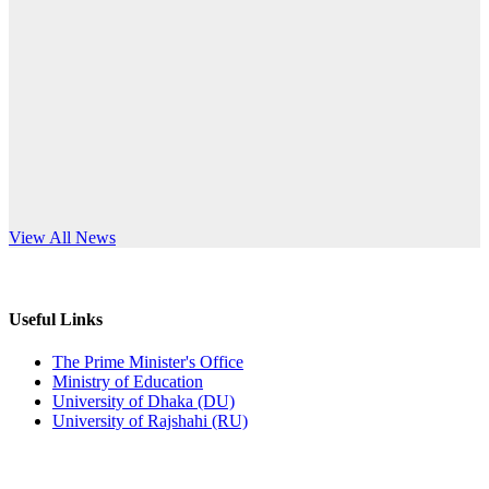
Published: 12:24pm, 8th Jun, 2026
anniversary
দরপত্র বিজ্ঞপ্তি (ছাত্রী হলের বৈদ্যুতিক সরঞ্জামাদি)
Read More
Published: 04:24pm, 21st May, 2026
প্রচারিত অসত্য ও বিভ্রান্তিকার সংবাদের প্রতিবাদ
Published: 10:58pm, 19th May, 2026
অফিস বিজ্ঞপ্তি (অস্থায়ী ছাত্রী হল)
s World Teachers’ Day
View All News
Published: 03:48pm, 19th May, 2026
অফিস বিজ্ঞপ্তি ছুটি
Useful Links
Published: 03:46pm, 19th May, 2026
The Prime Minister's Office
Ministry of Education
নিয়োগ পরীক্ষা স্থগিত বিজ্ঞপ্তি
University of Dhaka (DU)
University of Rajshahi (RU)
Published: 03:45pm, 17th May, 2026
অফিস বিজ্ঞপ্তি (ছাত্রী হল)