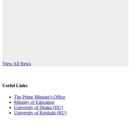
Published: 12:35pm, 7th Jul, 2026
anniversary
ভর্তি বিজ্ঞপ্তি
Read More
Published: 03:44pm, 5th Jul, 2026
নিয়োগ পরীক্ষা স্থগিত (বাবুর্চি)
Published: 07:04pm, 8th Jun, 2026
নিয়োগ পরীক্ষা স্থগিত বিজ্ঞপ্তি
s World Teachers’ Day
View All News
Published: 12:24pm, 8th Jun, 2026
দরপত্র বিজ্ঞপ্তি (ছাত্রী হলের বৈদ্যুতিক সরঞ্জামাদি)
Useful Links
Published: 04:24pm, 21st May, 2026
The Prime Minister's Office
Ministry of Education
প্রচারিত অসত্য ও বিভ্রান্তিকার সংবাদের প্রতিবাদ
University of Dhaka (DU)
University of Rajshahi (RU)
Published: 10:58pm, 19th May, 2026
অফিস বিজ্ঞপ্তি (অস্থায়ী ছাত্রী হল)