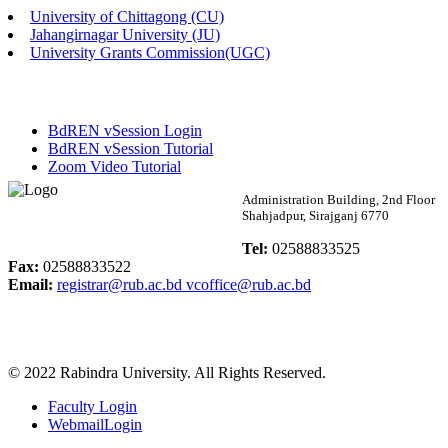
University of Chittagong (CU)
Published: 03:48pm, 19th May, 2026
Jahangirnagar University (JU)
University Grants Commission(UGC)
অফিস বিজ্ঞপ্তি ছুটি
Published: 03:46pm, 19th May, 2026
BdREN vSession Login
নিয়োগ পরীক্ষা স্থগিত বিজ্ঞপ্তি
BdREN vSession Tutorial
Zoom Video Tutorial
Published: 03:45pm, 17th May, 2026
Rabindra University
Administration Building, 2nd Floor
Shahjadpur, Sirajganj 6770
অফিস বিজ্ঞপ্তি (ছাত্রী হল)
Bangladesh
Tel:
02588833525
Published: 02:58pm, 14th May, 2026
Fax:
02588833522
Email:
registrar@rub.ac.bd
vcoffice@rub.ac.bd
ভর্তি বিজ্ঞপ্তি (সংগীত বিভাগ)
Published: 02:15pm, 7th May, 2026
© 2022 Rabindra University. All Rights Reserved.
ভর্তি বিজ্ঞপ্তি সমাজবিজ্ঞান বিভাগ ( ৩য় বর্ষ ১ম সেমি.)
Faculty Login
Published: 02:13pm, 7th May, 2026
WebmailLogin