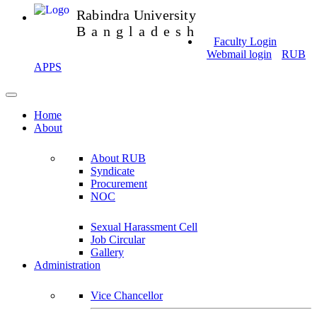
Rabindra University
Bangladesh
Faculty Login
Webmail login
RUB
APPS
Home
About
About RUB
Syndicate
Procurement
NOC
Sexual Harassment Cell
Job Circular
Gallery
Administration
Vice Chancellor