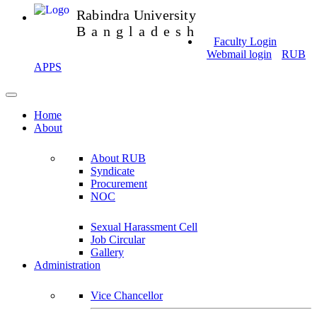
Rabindra University
Bangladesh
Faculty Login
Webmail login
RUB
APPS
Home
About
About RUB
Syndicate
Procurement
NOC
Sexual Harassment Cell
Job Circular
Gallery
Administration
Vice Chancellor