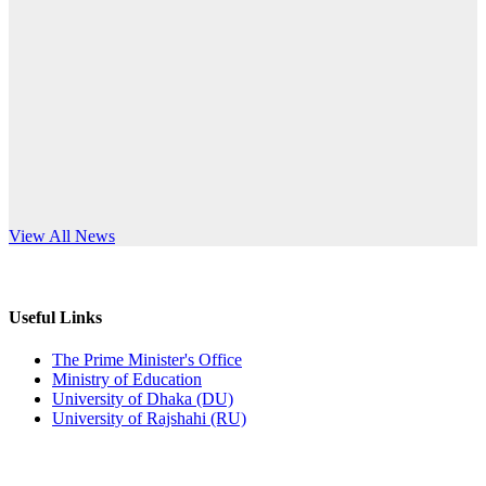
Published: 10:58pm, 19th May, 2026
anniversary
অফিস বিজ্ঞপ্তি (অস্থায়ী ছাত্রী হল)
Read More
Published: 03:48pm, 19th May, 2026
অফিস বিজ্ঞপ্তি ছুটি
Published: 03:46pm, 19th May, 2026
নিয়োগ পরীক্ষা স্থগিত বিজ্ঞপ্তি
s World Teachers’ Day
View All News
Published: 03:45pm, 17th May, 2026
অফিস বিজ্ঞপ্তি (ছাত্রী হল)
Useful Links
Published: 02:58pm, 14th May, 2026
The Prime Minister's Office
Ministry of Education
ভর্তি বিজ্ঞপ্তি (সংগীত বিভাগ)
University of Dhaka (DU)
University of Rajshahi (RU)
Published: 02:15pm, 7th May, 2026
ভর্তি বিজ্ঞপ্তি সমাজবিজ্ঞান বিভাগ ( ৩য় বর্ষ ১ম সেমি.)