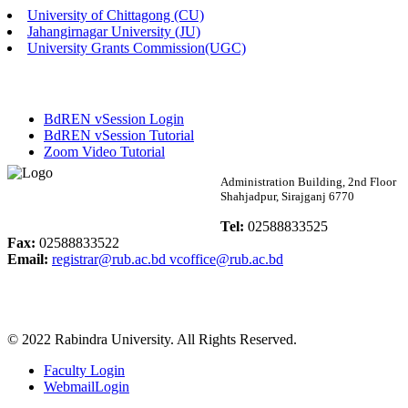
University of Chittagong (CU)
Published: 02:13pm, 7th May, 2026
Jahangirnagar University (JU)
University Grants Commission(UGC)
ম্যানেজমেন্ট বিভাগ ভর্তি বিজ্ঞপ্তি (২০২৩-২৪ শিক্ষাবর্ষ)
Published: 02:11pm, 7th May, 2026
BdREN vSession Login
ভর্তি বিজ্ঞপ্তি সমাজবিজ্ঞান বিভাগ (১ম বর্ষ ২য় সেমি.)
BdREN vSession Tutorial
Zoom Video Tutorial
Published: 02:07pm, 7th May, 2026
Rabindra University
Administration Building, 2nd Floor
Shahjadpur, Sirajganj 6770
ফরম পূরণ বিজ্ঞপ্তি, সমাজবিজ্ঞান বিভাগ (শিক্ষাবর্ষ: ২০২৩-২৪)
Bangladesh
Tel:
02588833525
Published: 03:09pm, 30th Apr, 2026
Fax:
02588833522
Email:
registrar@rub.ac.bd
vcoffice@rub.ac.bd
ছাত্রী হল (অস্থায়ী)-এ সিট বরাদ্দ সংক্রান্ত অফিস বিজ্ঞপ্তি
Published: 03:07pm, 30th Apr, 2026
© 2022 Rabindra University. All Rights Reserved.
ভর্তি বিজ্ঞপ্তি, সমাজবিজ্ঞান বিভাগ (শিক্ষাবর্ষ: 2023-24)
Faculty Login
Published: 03:05pm, 30th Apr, 2026
WebmailLogin