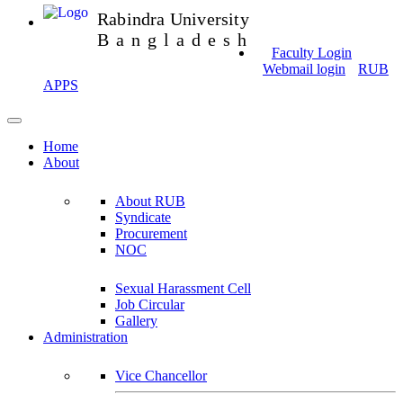
Rabindra University
Bangladesh
Faculty Login
Webmail login
RUB
APPS
Home
About
About RUB
Syndicate
Procurement
NOC
Sexual Harassment Cell
Job Circular
Gallery
Administration
Vice Chancellor