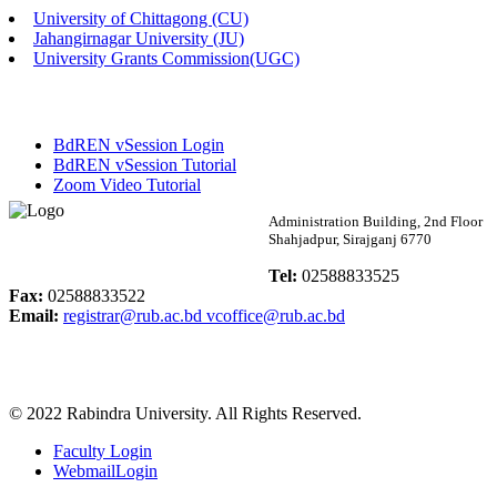
University of Chittagong (CU)
Published: 02:58pm, 14th May, 2026
Jahangirnagar University (JU)
University Grants Commission(UGC)
ভর্তি বিজ্ঞপ্তি (সংগীত বিভাগ)
Published: 02:15pm, 7th May, 2026
BdREN vSession Login
ভর্তি বিজ্ঞপ্তি সমাজবিজ্ঞান বিভাগ ( ৩য় বর্ষ ১ম সেমি.)
BdREN vSession Tutorial
Zoom Video Tutorial
Published: 02:13pm, 7th May, 2026
Rabindra University
Administration Building, 2nd Floor
Shahjadpur, Sirajganj 6770
ম্যানেজমেন্ট বিভাগ ভর্তি বিজ্ঞপ্তি (২০২৩-২৪ শিক্ষাবর্ষ)
Bangladesh
Tel:
02588833525
Published: 02:11pm, 7th May, 2026
Fax:
02588833522
Email:
registrar@rub.ac.bd
vcoffice@rub.ac.bd
ভর্তি বিজ্ঞপ্তি সমাজবিজ্ঞান বিভাগ (১ম বর্ষ ২য় সেমি.)
Published: 02:07pm, 7th May, 2026
© 2022 Rabindra University. All Rights Reserved.
ফরম পূরণ বিজ্ঞপ্তি, সমাজবিজ্ঞান বিভাগ (শিক্ষাবর্ষ: ২০২৩-২৪)
Faculty Login
Published: 03:09pm, 30th Apr, 2026
WebmailLogin