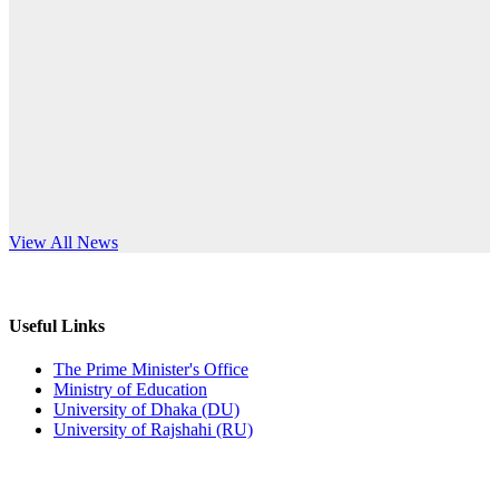
Published: 12:24pm, 8th Jun, 2026
anniversary
দরপত্র বিজ্ঞপ্তি (ছাত্রী হলের বৈদ্যুতিক সরঞ্জামাদি)
Read More
Published: 04:24pm, 21st May, 2026
প্রচারিত অসত্য ও বিভ্রান্তিকার সংবাদের প্রতিবাদ
Published: 10:58pm, 19th May, 2026
অফিস বিজ্ঞপ্তি (অস্থায়ী ছাত্রী হল)
s World Teachers’ Day
View All News
Published: 03:48pm, 19th May, 2026
অফিস বিজ্ঞপ্তি ছুটি
Useful Links
Published: 03:46pm, 19th May, 2026
The Prime Minister's Office
Ministry of Education
নিয়োগ পরীক্ষা স্থগিত বিজ্ঞপ্তি
University of Dhaka (DU)
University of Rajshahi (RU)
Published: 03:45pm, 17th May, 2026
অফিস বিজ্ঞপ্তি (ছাত্রী হল)