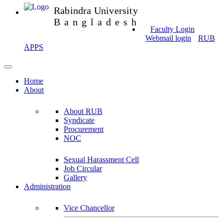
Rabindra University
Bangladesh
Faculty Login
Webmail login
RUB
APPS
Home
About
About RUB
Syndicate
Procurement
NOC
Sexual Harassment Cell
Job Circular
Gallery
Administration
Vice Chancellor