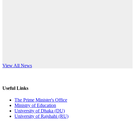
Published: 10:58pm, 19th May, 2026
anniversary
অফিস বিজ্ঞপ্তি (অস্থায়ী ছাত্রী হল)
Read More
Published: 03:48pm, 19th May, 2026
অফিস বিজ্ঞপ্তি ছুটি
Published: 03:46pm, 19th May, 2026
নিয়োগ পরীক্ষা স্থগিত বিজ্ঞপ্তি
s World Teachers’ Day
View All News
Published: 03:45pm, 17th May, 2026
অফিস বিজ্ঞপ্তি (ছাত্রী হল)
Useful Links
Published: 02:58pm, 14th May, 2026
The Prime Minister's Office
Ministry of Education
ভর্তি বিজ্ঞপ্তি (সংগীত বিভাগ)
University of Dhaka (DU)
University of Rajshahi (RU)
Published: 02:15pm, 7th May, 2026
ভর্তি বিজ্ঞপ্তি সমাজবিজ্ঞান বিভাগ ( ৩য় বর্ষ ১ম সেমি.)