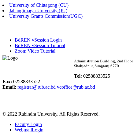
University of Chittagong (CU)
Published: 02:13pm, 7th May, 2026
Jahangirnagar University (JU)
University Grants Commission(UGC)
ম্যানেজমেন্ট বিভাগ ভর্তি বিজ্ঞপ্তি (২০২৩-২৪ শিক্ষাবর্ষ)
Published: 02:11pm, 7th May, 2026
BdREN vSession Login
ভর্তি বিজ্ঞপ্তি সমাজবিজ্ঞান বিভাগ (১ম বর্ষ ২য় সেমি.)
BdREN vSession Tutorial
Zoom Video Tutorial
Published: 02:07pm, 7th May, 2026
Rabindra University
Administration Building, 2nd Floor
Shahjadpur, Sirajganj 6770
ফরম পূরণ বিজ্ঞপ্তি, সমাজবিজ্ঞান বিভাগ (শিক্ষাবর্ষ: ২০২৩-২৪)
Bangladesh
Tel:
02588833525
Published: 03:09pm, 30th Apr, 2026
Fax:
02588833522
Email:
registrar@rub.ac.bd
vcoffice@rub.ac.bd
ছাত্রী হল (অস্থায়ী)-এ সিট বরাদ্দ সংক্রান্ত অফিস বিজ্ঞপ্তি
Published: 03:07pm, 30th Apr, 2026
© 2022 Rabindra University. All Rights Reserved.
ভর্তি বিজ্ঞপ্তি, সমাজবিজ্ঞান বিভাগ (শিক্ষাবর্ষ: 2023-24)
Faculty Login
Published: 03:05pm, 30th Apr, 2026
WebmailLogin