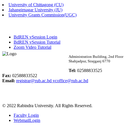
University of Chittagong (CU)
Published: 02:13pm, 7th May, 2026
Jahangirnagar University (JU)
University Grants Commission(UGC)
ম্যানেজমেন্ট বিভাগ ভর্তি বিজ্ঞপ্তি (২০২৩-২৪ শিক্ষাবর্ষ)
Published: 02:11pm, 7th May, 2026
BdREN vSession Login
ভর্তি বিজ্ঞপ্তি সমাজবিজ্ঞান বিভাগ (১ম বর্ষ ২য় সেমি.)
BdREN vSession Tutorial
Zoom Video Tutorial
Published: 02:07pm, 7th May, 2026
Rabindra University
Administration Building, 2nd Floor
Shahjadpur, Sirajganj 6770
ফরম পূরণ বিজ্ঞপ্তি, সমাজবিজ্ঞান বিভাগ (শিক্ষাবর্ষ: ২০২৩-২৪)
Bangladesh
Tel:
02588833525
Published: 03:09pm, 30th Apr, 2026
Fax:
02588833522
Email:
registrar@rub.ac.bd
vcoffice@rub.ac.bd
ছাত্রী হল (অস্থায়ী)-এ সিট বরাদ্দ সংক্রান্ত অফিস বিজ্ঞপ্তি
Published: 03:07pm, 30th Apr, 2026
© 2022 Rabindra University. All Rights Reserved.
ভর্তি বিজ্ঞপ্তি, সমাজবিজ্ঞান বিভাগ (শিক্ষাবর্ষ: 2023-24)
Faculty Login
Published: 03:05pm, 30th Apr, 2026
WebmailLogin