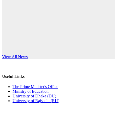
Published: 10:58pm, 19th May, 2026
anniversary
অফিস বিজ্ঞপ্তি (অস্থায়ী ছাত্রী হল)
Read More
Published: 03:48pm, 19th May, 2026
অফিস বিজ্ঞপ্তি ছুটি
Published: 03:46pm, 19th May, 2026
নিয়োগ পরীক্ষা স্থগিত বিজ্ঞপ্তি
s World Teachers’ Day
View All News
Published: 03:45pm, 17th May, 2026
অফিস বিজ্ঞপ্তি (ছাত্রী হল)
Useful Links
Published: 02:58pm, 14th May, 2026
The Prime Minister's Office
Ministry of Education
ভর্তি বিজ্ঞপ্তি (সংগীত বিভাগ)
University of Dhaka (DU)
University of Rajshahi (RU)
Published: 02:15pm, 7th May, 2026
ভর্তি বিজ্ঞপ্তি সমাজবিজ্ঞান বিভাগ ( ৩য় বর্ষ ১ম সেমি.)