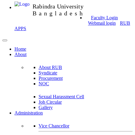
Rabindra University
Bangladesh
Faculty Login
Webmail login
RUB
APPS
Home
About
About RUB
Syndicate
Procurement
NOC
Sexual Harassment Cell
Job Circular
Gallery
Administration
Vice Chancellor