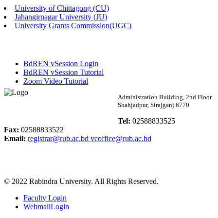
University of Chittagong (CU)
Published: 02:13pm, 7th May, 2026
Jahangirnagar University (JU)
University Grants Commission(UGC)
ম্যানেজমেন্ট বিভাগ ভর্তি বিজ্ঞপ্তি (২০২৩-২৪ শিক্ষাবর্ষ)
Published: 02:11pm, 7th May, 2026
BdREN vSession Login
ভর্তি বিজ্ঞপ্তি সমাজবিজ্ঞান বিভাগ (১ম বর্ষ ২য় সেমি.)
BdREN vSession Tutorial
Zoom Video Tutorial
Published: 02:07pm, 7th May, 2026
Rabindra University
Administration Building, 2nd Floor
Shahjadpur, Sirajganj 6770
ফরম পূরণ বিজ্ঞপ্তি, সমাজবিজ্ঞান বিভাগ (শিক্ষাবর্ষ: ২০২৩-২৪)
Bangladesh
Tel:
02588833525
Published: 03:09pm, 30th Apr, 2026
Fax:
02588833522
Email:
registrar@rub.ac.bd
vcoffice@rub.ac.bd
ছাত্রী হল (অস্থায়ী)-এ সিট বরাদ্দ সংক্রান্ত অফিস বিজ্ঞপ্তি
Published: 03:07pm, 30th Apr, 2026
© 2022 Rabindra University. All Rights Reserved.
ভর্তি বিজ্ঞপ্তি, সমাজবিজ্ঞান বিভাগ (শিক্ষাবর্ষ: 2023-24)
Faculty Login
Published: 03:05pm, 30th Apr, 2026
WebmailLogin