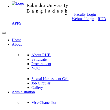
Rabindra University
Bangladesh
Faculty Login
Webmail login
RUB
APPS
Home
About
About RUB
Syndicate
Procurement
NOC
Sexual Harassment Cell
Job Circular
Gallery
Administration
Vice Chancellor