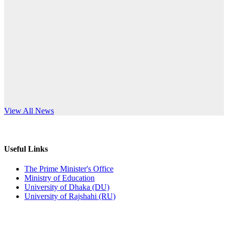
Published: 10:58pm, 19th May, 2026
anniversary
অফিস বিজ্ঞপ্তি (অস্থায়ী ছাত্রী হল)
Read More
Published: 03:48pm, 19th May, 2026
অফিস বিজ্ঞপ্তি ছুটি
Published: 03:46pm, 19th May, 2026
নিয়োগ পরীক্ষা স্থগিত বিজ্ঞপ্তি
s World Teachers’ Day
View All News
Published: 03:45pm, 17th May, 2026
অফিস বিজ্ঞপ্তি (ছাত্রী হল)
Useful Links
Published: 02:58pm, 14th May, 2026
The Prime Minister's Office
Ministry of Education
ভর্তি বিজ্ঞপ্তি (সংগীত বিভাগ)
University of Dhaka (DU)
University of Rajshahi (RU)
Published: 02:15pm, 7th May, 2026
ভর্তি বিজ্ঞপ্তি সমাজবিজ্ঞান বিভাগ ( ৩য় বর্ষ ১ম সেমি.)