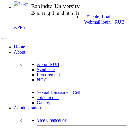
Rabindra University
Bangladesh
Faculty Login
Webmail login
RUB
APPS
Home
About
About RUB
Syndicate
Procurement
NOC
Sexual Harassment Cell
Job Circular
Gallery
Administration
Vice Chancellor