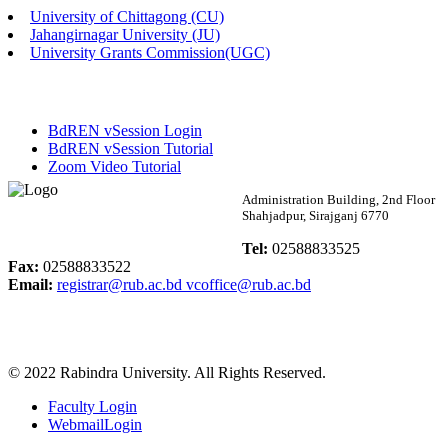
University of Chittagong (CU)
Published: 02:13pm, 7th May, 2026
Jahangirnagar University (JU)
University Grants Commission(UGC)
ম্যানেজমেন্ট বিভাগ ভর্তি বিজ্ঞপ্তি (২০২৩-২৪ শিক্ষাবর্ষ)
Published: 02:11pm, 7th May, 2026
BdREN vSession Login
ভর্তি বিজ্ঞপ্তি সমাজবিজ্ঞান বিভাগ (১ম বর্ষ ২য় সেমি.)
BdREN vSession Tutorial
Zoom Video Tutorial
Published: 02:07pm, 7th May, 2026
Rabindra University
Administration Building, 2nd Floor
Shahjadpur, Sirajganj 6770
ফরম পূরণ বিজ্ঞপ্তি, সমাজবিজ্ঞান বিভাগ (শিক্ষাবর্ষ: ২০২৩-২৪)
Bangladesh
Tel:
02588833525
Published: 03:09pm, 30th Apr, 2026
Fax:
02588833522
Email:
registrar@rub.ac.bd
vcoffice@rub.ac.bd
ছাত্রী হল (অস্থায়ী)-এ সিট বরাদ্দ সংক্রান্ত অফিস বিজ্ঞপ্তি
Published: 03:07pm, 30th Apr, 2026
© 2022 Rabindra University. All Rights Reserved.
ভর্তি বিজ্ঞপ্তি, সমাজবিজ্ঞান বিভাগ (শিক্ষাবর্ষ: 2023-24)
Faculty Login
Published: 03:05pm, 30th Apr, 2026
WebmailLogin