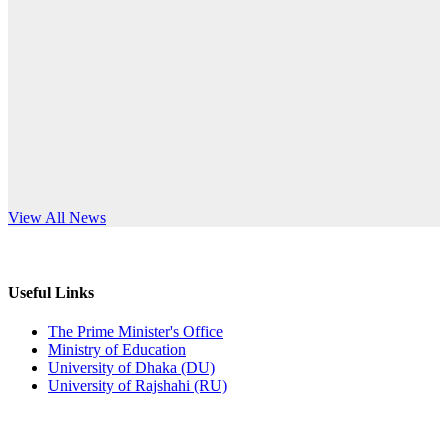
Published: 10:58pm, 19th May, 2026
anniversary
অফিস বিজ্ঞপ্তি (অস্থায়ী ছাত্রী হল)
Read More
Published: 03:48pm, 19th May, 2026
অফিস বিজ্ঞপ্তি ছুটি
Published: 03:46pm, 19th May, 2026
নিয়োগ পরীক্ষা স্থগিত বিজ্ঞপ্তি
s World Teachers’ Day
View All News
Published: 03:45pm, 17th May, 2026
অফিস বিজ্ঞপ্তি (ছাত্রী হল)
Useful Links
Published: 02:58pm, 14th May, 2026
The Prime Minister's Office
Ministry of Education
ভর্তি বিজ্ঞপ্তি (সংগীত বিভাগ)
University of Dhaka (DU)
University of Rajshahi (RU)
Published: 02:15pm, 7th May, 2026
ভর্তি বিজ্ঞপ্তি সমাজবিজ্ঞান বিভাগ ( ৩য় বর্ষ ১ম সেমি.)