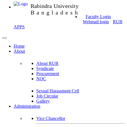
Rabindra University
Bangladesh
Faculty Login
Webmail login
RUB
APPS
Home
About
About RUB
Syndicate
Procurement
NOC
Sexual Harassment Cell
Job Circular
Gallery
Administration
Vice Chancellor