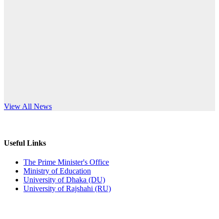
Published: 10:58pm, 19th May, 2026
anniversary
অফিস বিজ্ঞপ্তি (অস্থায়ী ছাত্রী হল)
Read More
Published: 03:48pm, 19th May, 2026
অফিস বিজ্ঞপ্তি ছুটি
Published: 03:46pm, 19th May, 2026
নিয়োগ পরীক্ষা স্থগিত বিজ্ঞপ্তি
s World Teachers’ Day
View All News
Published: 03:45pm, 17th May, 2026
অফিস বিজ্ঞপ্তি (ছাত্রী হল)
Useful Links
Published: 02:58pm, 14th May, 2026
The Prime Minister's Office
Ministry of Education
ভর্তি বিজ্ঞপ্তি (সংগীত বিভাগ)
University of Dhaka (DU)
University of Rajshahi (RU)
Published: 02:15pm, 7th May, 2026
ভর্তি বিজ্ঞপ্তি সমাজবিজ্ঞান বিভাগ ( ৩য় বর্ষ ১ম সেমি.)