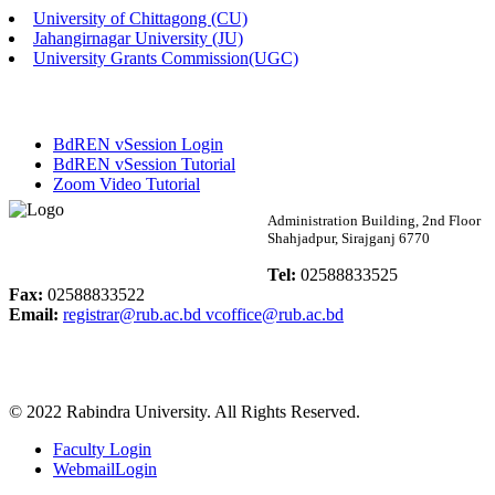
University of Chittagong (CU)
Published: 02:13pm, 7th May, 2026
Jahangirnagar University (JU)
University Grants Commission(UGC)
ম্যানেজমেন্ট বিভাগ ভর্তি বিজ্ঞপ্তি (২০২৩-২৪ শিক্ষাবর্ষ)
Published: 02:11pm, 7th May, 2026
BdREN vSession Login
ভর্তি বিজ্ঞপ্তি সমাজবিজ্ঞান বিভাগ (১ম বর্ষ ২য় সেমি.)
BdREN vSession Tutorial
Zoom Video Tutorial
Published: 02:07pm, 7th May, 2026
Rabindra University
Administration Building, 2nd Floor
Shahjadpur, Sirajganj 6770
ফরম পূরণ বিজ্ঞপ্তি, সমাজবিজ্ঞান বিভাগ (শিক্ষাবর্ষ: ২০২৩-২৪)
Bangladesh
Tel:
02588833525
Published: 03:09pm, 30th Apr, 2026
Fax:
02588833522
Email:
registrar@rub.ac.bd
vcoffice@rub.ac.bd
ছাত্রী হল (অস্থায়ী)-এ সিট বরাদ্দ সংক্রান্ত অফিস বিজ্ঞপ্তি
Published: 03:07pm, 30th Apr, 2026
© 2022 Rabindra University. All Rights Reserved.
ভর্তি বিজ্ঞপ্তি, সমাজবিজ্ঞান বিভাগ (শিক্ষাবর্ষ: 2023-24)
Faculty Login
Published: 03:05pm, 30th Apr, 2026
WebmailLogin