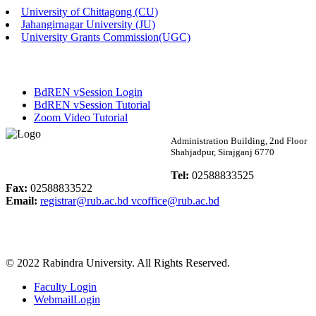
University of Chittagong (CU)
Published: 03:48pm, 19th May, 2026
Jahangirnagar University (JU)
University Grants Commission(UGC)
অফিস বিজ্ঞপ্তি ছুটি
Published: 03:46pm, 19th May, 2026
BdREN vSession Login
নিয়োগ পরীক্ষা স্থগিত বিজ্ঞপ্তি
BdREN vSession Tutorial
Zoom Video Tutorial
Published: 03:45pm, 17th May, 2026
Rabindra University
Administration Building, 2nd Floor
Shahjadpur, Sirajganj 6770
অফিস বিজ্ঞপ্তি (ছাত্রী হল)
Bangladesh
Tel:
02588833525
Published: 02:58pm, 14th May, 2026
Fax:
02588833522
Email:
registrar@rub.ac.bd
vcoffice@rub.ac.bd
ভর্তি বিজ্ঞপ্তি (সংগীত বিভাগ)
Published: 02:15pm, 7th May, 2026
© 2022 Rabindra University. All Rights Reserved.
ভর্তি বিজ্ঞপ্তি সমাজবিজ্ঞান বিভাগ ( ৩য় বর্ষ ১ম সেমি.)
Faculty Login
Published: 02:13pm, 7th May, 2026
WebmailLogin