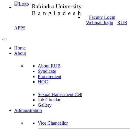
Rabindra University
Bangladesh
Faculty Login
Webmail login
RUB
APPS
Home
About
About RUB
Syndicate
Procurement
NOC
Sexual Harassment Cell
Job Circular
Gallery
Administration
Vice Chancellor