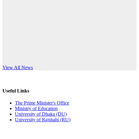
Published: 12:35pm, 7th Jul, 2026
anniversary
ভর্তি বিজ্ঞপ্তি
Read More
Published: 03:44pm, 5th Jul, 2026
নিয়োগ পরীক্ষা স্থগিত (বাবুর্চি)
Published: 07:04pm, 8th Jun, 2026
নিয়োগ পরীক্ষা স্থগিত বিজ্ঞপ্তি
s World Teachers’ Day
View All News
Published: 12:24pm, 8th Jun, 2026
দরপত্র বিজ্ঞপ্তি (ছাত্রী হলের বৈদ্যুতিক সরঞ্জামাদি)
Useful Links
Published: 04:24pm, 21st May, 2026
The Prime Minister's Office
Ministry of Education
প্রচারিত অসত্য ও বিভ্রান্তিকার সংবাদের প্রতিবাদ
University of Dhaka (DU)
University of Rajshahi (RU)
Published: 10:58pm, 19th May, 2026
অফিস বিজ্ঞপ্তি (অস্থায়ী ছাত্রী হল)