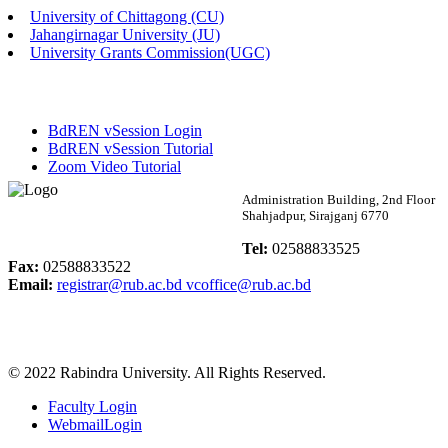
University of Chittagong (CU)
Published: 02:13pm, 7th May, 2026
Jahangirnagar University (JU)
University Grants Commission(UGC)
ম্যানেজমেন্ট বিভাগ ভর্তি বিজ্ঞপ্তি (২০২৩-২৪ শিক্ষাবর্ষ)
Published: 02:11pm, 7th May, 2026
BdREN vSession Login
ভর্তি বিজ্ঞপ্তি সমাজবিজ্ঞান বিভাগ (১ম বর্ষ ২য় সেমি.)
BdREN vSession Tutorial
Zoom Video Tutorial
Published: 02:07pm, 7th May, 2026
Rabindra University
Administration Building, 2nd Floor
Shahjadpur, Sirajganj 6770
ফরম পূরণ বিজ্ঞপ্তি, সমাজবিজ্ঞান বিভাগ (শিক্ষাবর্ষ: ২০২৩-২৪)
Bangladesh
Tel:
02588833525
Published: 03:09pm, 30th Apr, 2026
Fax:
02588833522
Email:
registrar@rub.ac.bd
vcoffice@rub.ac.bd
ছাত্রী হল (অস্থায়ী)-এ সিট বরাদ্দ সংক্রান্ত অফিস বিজ্ঞপ্তি
Published: 03:07pm, 30th Apr, 2026
© 2022 Rabindra University. All Rights Reserved.
ভর্তি বিজ্ঞপ্তি, সমাজবিজ্ঞান বিভাগ (শিক্ষাবর্ষ: 2023-24)
Faculty Login
Published: 03:05pm, 30th Apr, 2026
WebmailLogin