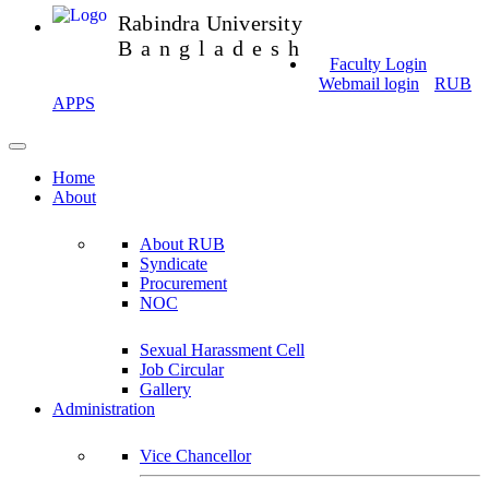
Rabindra University
Bangladesh
Faculty Login
Webmail login
RUB
APPS
Home
About
About RUB
Syndicate
Procurement
NOC
Sexual Harassment Cell
Job Circular
Gallery
Administration
Vice Chancellor