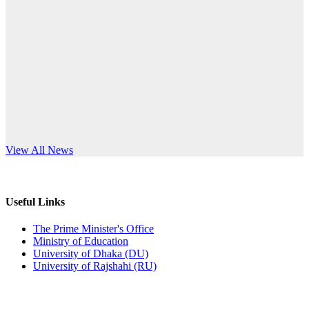
Published: 10:58pm, 19th May, 2026
anniversary
অফিস বিজ্ঞপ্তি (অস্থায়ী ছাত্রী হল)
Read More
Published: 03:48pm, 19th May, 2026
অফিস বিজ্ঞপ্তি ছুটি
Published: 03:46pm, 19th May, 2026
নিয়োগ পরীক্ষা স্থগিত বিজ্ঞপ্তি
s World Teachers’ Day
View All News
Published: 03:45pm, 17th May, 2026
অফিস বিজ্ঞপ্তি (ছাত্রী হল)
Useful Links
Published: 02:58pm, 14th May, 2026
The Prime Minister's Office
Ministry of Education
ভর্তি বিজ্ঞপ্তি (সংগীত বিভাগ)
University of Dhaka (DU)
University of Rajshahi (RU)
Published: 02:15pm, 7th May, 2026
ভর্তি বিজ্ঞপ্তি সমাজবিজ্ঞান বিভাগ ( ৩য় বর্ষ ১ম সেমি.)