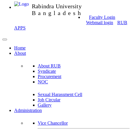
Rabindra University
Bangladesh
Faculty Login
Webmail login
RUB
APPS
Home
About
About RUB
Syndicate
Procurement
NOC
Sexual Harassment Cell
Job Circular
Gallery
Administration
Vice Chancellor