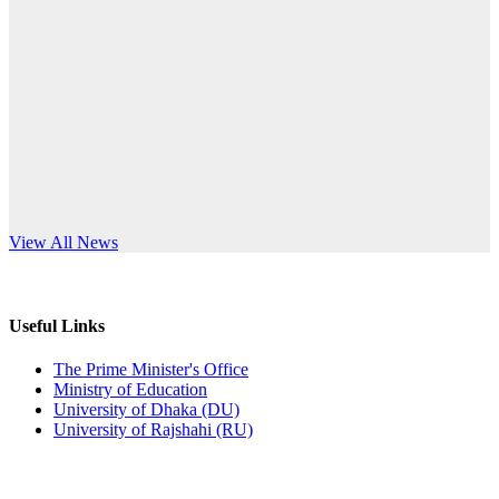
Published: 03:44pm, 5th Jul, 2026
anniversary
নিয়োগ পরীক্ষা স্থগিত (বাবুর্চি)
Read More
Published: 07:04pm, 8th Jun, 2026
নিয়োগ পরীক্ষা স্থগিত বিজ্ঞপ্তি
Published: 12:24pm, 8th Jun, 2026
দরপত্র বিজ্ঞপ্তি (ছাত্রী হলের বৈদ্যুতিক সরঞ্জামাদি)
s World Teachers’ Day
View All News
Published: 04:24pm, 21st May, 2026
প্রচারিত অসত্য ও বিভ্রান্তিকার সংবাদের প্রতিবাদ
Useful Links
Published: 10:58pm, 19th May, 2026
The Prime Minister's Office
Ministry of Education
অফিস বিজ্ঞপ্তি (অস্থায়ী ছাত্রী হল)
University of Dhaka (DU)
University of Rajshahi (RU)
Published: 03:48pm, 19th May, 2026
অফিস বিজ্ঞপ্তি ছুটি