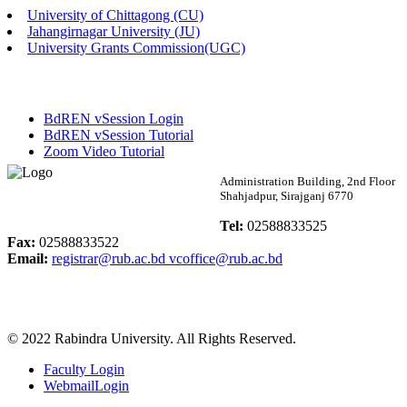
University of Chittagong (CU)
Published: 03:46pm, 19th May, 2026
Jahangirnagar University (JU)
University Grants Commission(UGC)
নিয়োগ পরীক্ষা স্থগিত বিজ্ঞপ্তি
Published: 03:45pm, 17th May, 2026
BdREN vSession Login
অফিস বিজ্ঞপ্তি (ছাত্রী হল)
BdREN vSession Tutorial
Zoom Video Tutorial
Published: 02:58pm, 14th May, 2026
Rabindra University
Administration Building, 2nd Floor
Shahjadpur, Sirajganj 6770
ভর্তি বিজ্ঞপ্তি (সংগীত বিভাগ)
Bangladesh
Tel:
02588833525
Published: 02:15pm, 7th May, 2026
Fax:
02588833522
Email:
registrar@rub.ac.bd
vcoffice@rub.ac.bd
ভর্তি বিজ্ঞপ্তি সমাজবিজ্ঞান বিভাগ ( ৩য় বর্ষ ১ম সেমি.)
Published: 02:13pm, 7th May, 2026
© 2022 Rabindra University. All Rights Reserved.
ম্যানেজমেন্ট বিভাগ ভর্তি বিজ্ঞপ্তি (২০২৩-২৪ শিক্ষাবর্ষ)
Faculty Login
Published: 02:11pm, 7th May, 2026
WebmailLogin