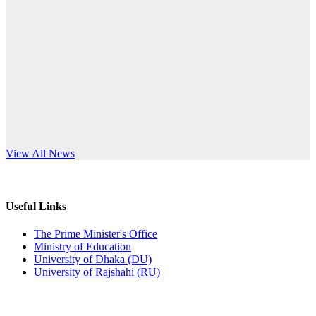
Published: 12:24pm, 8th Jun, 2026
anniversary
দরপত্র বিজ্ঞপ্তি (ছাত্রী হলের বৈদ্যুতিক সরঞ্জামাদি)
Read More
Published: 04:24pm, 21st May, 2026
প্রচারিত অসত্য ও বিভ্রান্তিকার সংবাদের প্রতিবাদ
Published: 10:58pm, 19th May, 2026
অফিস বিজ্ঞপ্তি (অস্থায়ী ছাত্রী হল)
s World Teachers’ Day
View All News
Published: 03:48pm, 19th May, 2026
অফিস বিজ্ঞপ্তি ছুটি
Useful Links
Published: 03:46pm, 19th May, 2026
The Prime Minister's Office
Ministry of Education
নিয়োগ পরীক্ষা স্থগিত বিজ্ঞপ্তি
University of Dhaka (DU)
University of Rajshahi (RU)
Published: 03:45pm, 17th May, 2026
অফিস বিজ্ঞপ্তি (ছাত্রী হল)