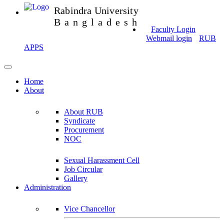
Rabindra University
Bangladesh
Faculty Login
Webmail login
RUB
APPS
Home
About
About RUB
Syndicate
Procurement
NOC
Sexual Harassment Cell
Job Circular
Gallery
Administration
Vice Chancellor