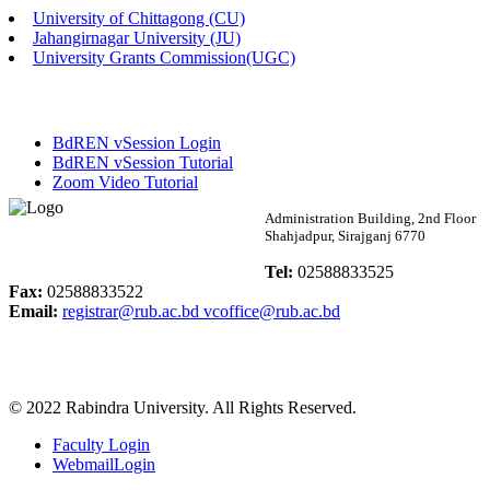
University of Chittagong (CU)
Published: 02:58pm, 14th May, 2026
Jahangirnagar University (JU)
University Grants Commission(UGC)
ভর্তি বিজ্ঞপ্তি (সংগীত বিভাগ)
Published: 02:15pm, 7th May, 2026
BdREN vSession Login
ভর্তি বিজ্ঞপ্তি সমাজবিজ্ঞান বিভাগ ( ৩য় বর্ষ ১ম সেমি.)
BdREN vSession Tutorial
Zoom Video Tutorial
Published: 02:13pm, 7th May, 2026
Rabindra University
Administration Building, 2nd Floor
Shahjadpur, Sirajganj 6770
ম্যানেজমেন্ট বিভাগ ভর্তি বিজ্ঞপ্তি (২০২৩-২৪ শিক্ষাবর্ষ)
Bangladesh
Tel:
02588833525
Published: 02:11pm, 7th May, 2026
Fax:
02588833522
Email:
registrar@rub.ac.bd
vcoffice@rub.ac.bd
ভর্তি বিজ্ঞপ্তি সমাজবিজ্ঞান বিভাগ (১ম বর্ষ ২য় সেমি.)
Published: 02:07pm, 7th May, 2026
© 2022 Rabindra University. All Rights Reserved.
ফরম পূরণ বিজ্ঞপ্তি, সমাজবিজ্ঞান বিভাগ (শিক্ষাবর্ষ: ২০২৩-২৪)
Faculty Login
Published: 03:09pm, 30th Apr, 2026
WebmailLogin