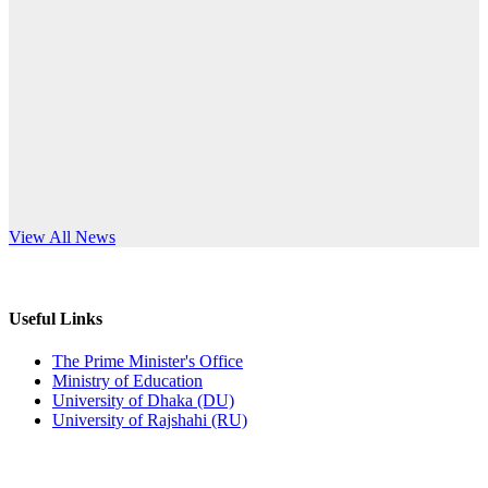
Published: 10:58pm, 19th May, 2026
anniversary
অফিস বিজ্ঞপ্তি (অস্থায়ী ছাত্রী হল)
Read More
Published: 03:48pm, 19th May, 2026
অফিস বিজ্ঞপ্তি ছুটি
Published: 03:46pm, 19th May, 2026
নিয়োগ পরীক্ষা স্থগিত বিজ্ঞপ্তি
s World Teachers’ Day
View All News
Published: 03:45pm, 17th May, 2026
অফিস বিজ্ঞপ্তি (ছাত্রী হল)
Useful Links
Published: 02:58pm, 14th May, 2026
The Prime Minister's Office
Ministry of Education
ভর্তি বিজ্ঞপ্তি (সংগীত বিভাগ)
University of Dhaka (DU)
University of Rajshahi (RU)
Published: 02:15pm, 7th May, 2026
ভর্তি বিজ্ঞপ্তি সমাজবিজ্ঞান বিভাগ ( ৩য় বর্ষ ১ম সেমি.)