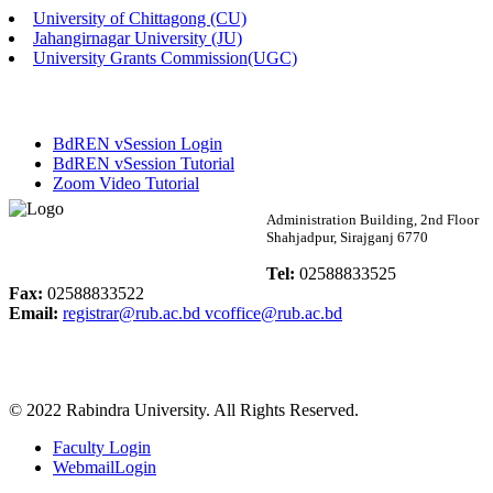
University of Chittagong (CU)
Published: 02:13pm, 7th May, 2026
Jahangirnagar University (JU)
University Grants Commission(UGC)
ম্যানেজমেন্ট বিভাগ ভর্তি বিজ্ঞপ্তি (২০২৩-২৪ শিক্ষাবর্ষ)
Published: 02:11pm, 7th May, 2026
BdREN vSession Login
ভর্তি বিজ্ঞপ্তি সমাজবিজ্ঞান বিভাগ (১ম বর্ষ ২য় সেমি.)
BdREN vSession Tutorial
Zoom Video Tutorial
Published: 02:07pm, 7th May, 2026
Rabindra University
Administration Building, 2nd Floor
Shahjadpur, Sirajganj 6770
ফরম পূরণ বিজ্ঞপ্তি, সমাজবিজ্ঞান বিভাগ (শিক্ষাবর্ষ: ২০২৩-২৪)
Bangladesh
Tel:
02588833525
Published: 03:09pm, 30th Apr, 2026
Fax:
02588833522
Email:
registrar@rub.ac.bd
vcoffice@rub.ac.bd
ছাত্রী হল (অস্থায়ী)-এ সিট বরাদ্দ সংক্রান্ত অফিস বিজ্ঞপ্তি
Published: 03:07pm, 30th Apr, 2026
© 2022 Rabindra University. All Rights Reserved.
ভর্তি বিজ্ঞপ্তি, সমাজবিজ্ঞান বিভাগ (শিক্ষাবর্ষ: 2023-24)
Faculty Login
Published: 03:05pm, 30th Apr, 2026
WebmailLogin