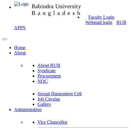
Rabindra University
Bangladesh
Faculty Login
Webmail login
RUB
APPS
Home
About
About RUB
Syndicate
Procurement
NOC
Sexual Harassment Cell
Job Circular
Gallery
Administration
Vice Chancellor