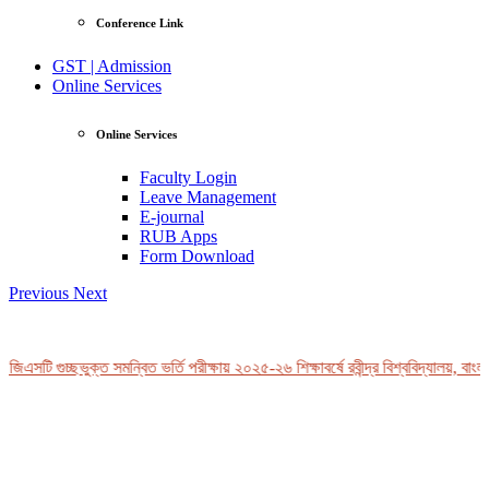
Conference Link
GST | Admission
Online Services
Online Services
Faculty Login
Leave Management
E-journal
RUB Apps
Form Download
Previous
Next
জিএসটি গুচ্ছভুক্ত সমন্বিত ভর্তি পরীক্ষায় ২০২৫-২৬ শিক্ষাবর্ষে রবীন্দ্র বিশ্ববিদ্যালয়, বাংল
View Profile
Professor Tahmina Akhtar