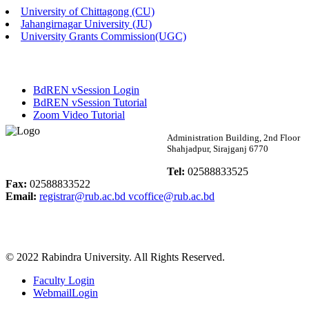
University of Chittagong (CU)
Published: 02:13pm, 7th May, 2026
Jahangirnagar University (JU)
University Grants Commission(UGC)
ম্যানেজমেন্ট বিভাগ ভর্তি বিজ্ঞপ্তি (২০২৩-২৪ শিক্ষাবর্ষ)
Published: 02:11pm, 7th May, 2026
BdREN vSession Login
ভর্তি বিজ্ঞপ্তি সমাজবিজ্ঞান বিভাগ (১ম বর্ষ ২য় সেমি.)
BdREN vSession Tutorial
Zoom Video Tutorial
Published: 02:07pm, 7th May, 2026
Rabindra University
Administration Building, 2nd Floor
Shahjadpur, Sirajganj 6770
ফরম পূরণ বিজ্ঞপ্তি, সমাজবিজ্ঞান বিভাগ (শিক্ষাবর্ষ: ২০২৩-২৪)
Bangladesh
Tel:
02588833525
Published: 03:09pm, 30th Apr, 2026
Fax:
02588833522
Email:
registrar@rub.ac.bd
vcoffice@rub.ac.bd
ছাত্রী হল (অস্থায়ী)-এ সিট বরাদ্দ সংক্রান্ত অফিস বিজ্ঞপ্তি
Published: 03:07pm, 30th Apr, 2026
© 2022 Rabindra University. All Rights Reserved.
ভর্তি বিজ্ঞপ্তি, সমাজবিজ্ঞান বিভাগ (শিক্ষাবর্ষ: 2023-24)
Faculty Login
Published: 03:05pm, 30th Apr, 2026
WebmailLogin