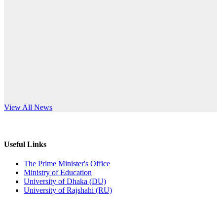
Published: 10:58pm, 19th May, 2026
anniversary
অফিস বিজ্ঞপ্তি (অস্থায়ী ছাত্রী হল)
Read More
Published: 03:48pm, 19th May, 2026
অফিস বিজ্ঞপ্তি ছুটি
Published: 03:46pm, 19th May, 2026
নিয়োগ পরীক্ষা স্থগিত বিজ্ঞপ্তি
s World Teachers’ Day
View All News
Published: 03:45pm, 17th May, 2026
অফিস বিজ্ঞপ্তি (ছাত্রী হল)
Useful Links
Published: 02:58pm, 14th May, 2026
The Prime Minister's Office
Ministry of Education
ভর্তি বিজ্ঞপ্তি (সংগীত বিভাগ)
University of Dhaka (DU)
University of Rajshahi (RU)
Published: 02:15pm, 7th May, 2026
ভর্তি বিজ্ঞপ্তি সমাজবিজ্ঞান বিভাগ ( ৩য় বর্ষ ১ম সেমি.)