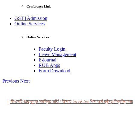
Conference Link
GST | Admission
Online Services
Online Services
Faculty Login
Leave Management
E-journal
RUB Apps
Form Download
Previous
Next
|| জিএসটি গুচ্ছভুক্ত সমন্বিত ভর্তি পরীক্ষায় ২০২৫-২৬ শিক্ষাবর্ষে রবীন্দ্র বিশ্ববিদ্যালয়,
View Profile
Professor Tahmina Akhtar