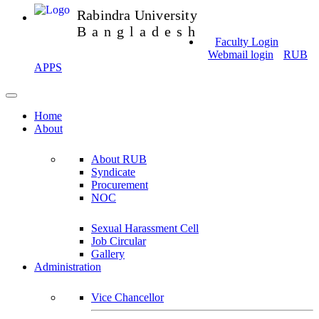
Rabindra University
Bangladesh
Faculty Login
Webmail login
RUB
APPS
Home
About
About RUB
Syndicate
Procurement
NOC
Sexual Harassment Cell
Job Circular
Gallery
Administration
Vice Chancellor