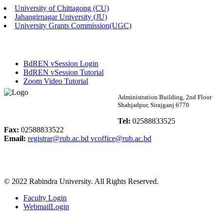
University of Chittagong (CU)
Published: 02:13pm, 7th May, 2026
Jahangirnagar University (JU)
University Grants Commission(UGC)
ম্যানেজমেন্ট বিভাগ ভর্তি বিজ্ঞপ্তি (২০২৩-২৪ শিক্ষাবর্ষ)
Published: 02:11pm, 7th May, 2026
BdREN vSession Login
ভর্তি বিজ্ঞপ্তি সমাজবিজ্ঞান বিভাগ (১ম বর্ষ ২য় সেমি.)
BdREN vSession Tutorial
Zoom Video Tutorial
Published: 02:07pm, 7th May, 2026
Rabindra University
Administration Building, 2nd Floor
Shahjadpur, Sirajganj 6770
ফরম পূরণ বিজ্ঞপ্তি, সমাজবিজ্ঞান বিভাগ (শিক্ষাবর্ষ: ২০২৩-২৪)
Bangladesh
Tel:
02588833525
Published: 03:09pm, 30th Apr, 2026
Fax:
02588833522
Email:
registrar@rub.ac.bd
vcoffice@rub.ac.bd
ছাত্রী হল (অস্থায়ী)-এ সিট বরাদ্দ সংক্রান্ত অফিস বিজ্ঞপ্তি
Published: 03:07pm, 30th Apr, 2026
© 2022 Rabindra University. All Rights Reserved.
ভর্তি বিজ্ঞপ্তি, সমাজবিজ্ঞান বিভাগ (শিক্ষাবর্ষ: 2023-24)
Faculty Login
Published: 03:05pm, 30th Apr, 2026
WebmailLogin