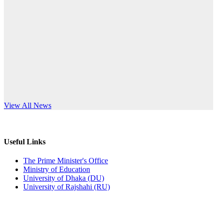
Published: 10:58pm, 19th May, 2026
anniversary
অফিস বিজ্ঞপ্তি (অস্থায়ী ছাত্রী হল)
Read More
Published: 03:48pm, 19th May, 2026
অফিস বিজ্ঞপ্তি ছুটি
Published: 03:46pm, 19th May, 2026
নিয়োগ পরীক্ষা স্থগিত বিজ্ঞপ্তি
s World Teachers’ Day
View All News
Published: 03:45pm, 17th May, 2026
অফিস বিজ্ঞপ্তি (ছাত্রী হল)
Useful Links
Published: 02:58pm, 14th May, 2026
The Prime Minister's Office
Ministry of Education
ভর্তি বিজ্ঞপ্তি (সংগীত বিভাগ)
University of Dhaka (DU)
University of Rajshahi (RU)
Published: 02:15pm, 7th May, 2026
ভর্তি বিজ্ঞপ্তি সমাজবিজ্ঞান বিভাগ ( ৩য় বর্ষ ১ম সেমি.)