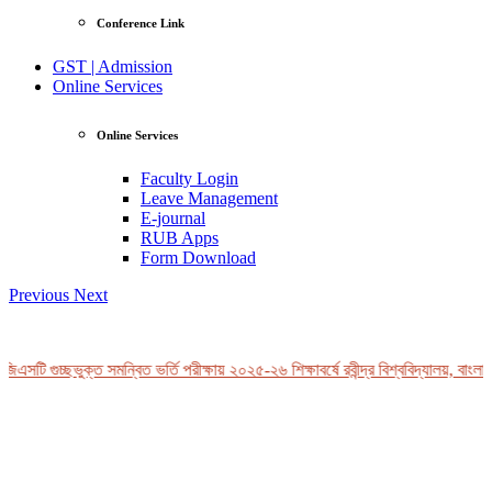
Conference Link
GST | Admission
Online Services
Online Services
Faculty Login
Leave Management
E-journal
RUB Apps
Form Download
Previous
Next
িএসটি গুচ্ছভুক্ত সমন্বিত ভর্তি পরীক্ষায় ২০২৫-২৬ শিক্ষাবর্ষে রবীন্দ্র বিশ্ববিদ্যালয়, বাংলা
View Profile
Professor Tahmina Akhtar