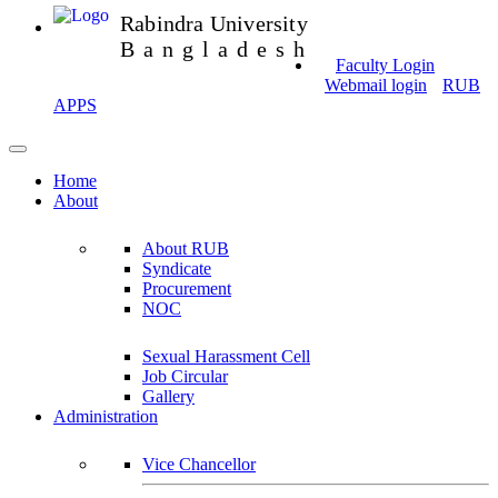
Rabindra University
Bangladesh
Faculty Login
Webmail login
RUB
APPS
Home
About
About RUB
Syndicate
Procurement
NOC
Sexual Harassment Cell
Job Circular
Gallery
Administration
Vice Chancellor