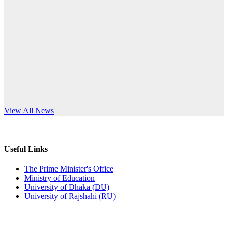
Published: 12:24pm, 8th Jun, 2026
anniversary
দরপত্র বিজ্ঞপ্তি (ছাত্রী হলের বৈদ্যুতিক সরঞ্জামাদি)
Read More
Published: 04:24pm, 21st May, 2026
প্রচারিত অসত্য ও বিভ্রান্তিকার সংবাদের প্রতিবাদ
Published: 10:58pm, 19th May, 2026
অফিস বিজ্ঞপ্তি (অস্থায়ী ছাত্রী হল)
s World Teachers’ Day
View All News
Published: 03:48pm, 19th May, 2026
অফিস বিজ্ঞপ্তি ছুটি
Useful Links
Published: 03:46pm, 19th May, 2026
The Prime Minister's Office
Ministry of Education
নিয়োগ পরীক্ষা স্থগিত বিজ্ঞপ্তি
University of Dhaka (DU)
University of Rajshahi (RU)
Published: 03:45pm, 17th May, 2026
অফিস বিজ্ঞপ্তি (ছাত্রী হল)