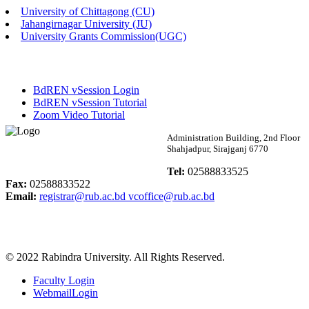
University of Chittagong (CU)
Published: 02:58pm, 14th May, 2026
Jahangirnagar University (JU)
University Grants Commission(UGC)
ভর্তি বিজ্ঞপ্তি (সংগীত বিভাগ)
Published: 02:15pm, 7th May, 2026
BdREN vSession Login
ভর্তি বিজ্ঞপ্তি সমাজবিজ্ঞান বিভাগ ( ৩য় বর্ষ ১ম সেমি.)
BdREN vSession Tutorial
Zoom Video Tutorial
Published: 02:13pm, 7th May, 2026
Rabindra University
Administration Building, 2nd Floor
Shahjadpur, Sirajganj 6770
ম্যানেজমেন্ট বিভাগ ভর্তি বিজ্ঞপ্তি (২০২৩-২৪ শিক্ষাবর্ষ)
Bangladesh
Tel:
02588833525
Published: 02:11pm, 7th May, 2026
Fax:
02588833522
Email:
registrar@rub.ac.bd
vcoffice@rub.ac.bd
ভর্তি বিজ্ঞপ্তি সমাজবিজ্ঞান বিভাগ (১ম বর্ষ ২য় সেমি.)
Published: 02:07pm, 7th May, 2026
© 2022 Rabindra University. All Rights Reserved.
ফরম পূরণ বিজ্ঞপ্তি, সমাজবিজ্ঞান বিভাগ (শিক্ষাবর্ষ: ২০২৩-২৪)
Faculty Login
Published: 03:09pm, 30th Apr, 2026
WebmailLogin