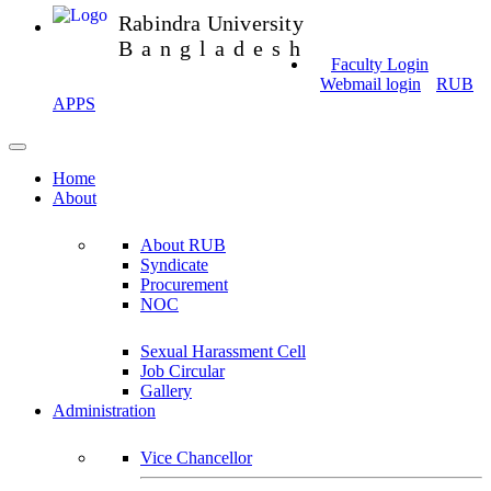
Rabindra University
Bangladesh
Faculty Login
Webmail login
RUB
APPS
Home
About
About RUB
Syndicate
Procurement
NOC
Sexual Harassment Cell
Job Circular
Gallery
Administration
Vice Chancellor