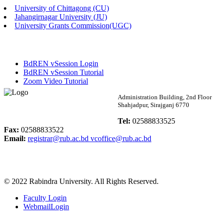
University of Chittagong (CU)
Published: 02:13pm, 7th May, 2026
Jahangirnagar University (JU)
University Grants Commission(UGC)
ম্যানেজমেন্ট বিভাগ ভর্তি বিজ্ঞপ্তি (২০২৩-২৪ শিক্ষাবর্ষ)
Published: 02:11pm, 7th May, 2026
BdREN vSession Login
ভর্তি বিজ্ঞপ্তি সমাজবিজ্ঞান বিভাগ (১ম বর্ষ ২য় সেমি.)
BdREN vSession Tutorial
Zoom Video Tutorial
Published: 02:07pm, 7th May, 2026
Rabindra University
Administration Building, 2nd Floor
Shahjadpur, Sirajganj 6770
ফরম পূরণ বিজ্ঞপ্তি, সমাজবিজ্ঞান বিভাগ (শিক্ষাবর্ষ: ২০২৩-২৪)
Bangladesh
Tel:
02588833525
Published: 03:09pm, 30th Apr, 2026
Fax:
02588833522
Email:
registrar@rub.ac.bd
vcoffice@rub.ac.bd
ছাত্রী হল (অস্থায়ী)-এ সিট বরাদ্দ সংক্রান্ত অফিস বিজ্ঞপ্তি
Published: 03:07pm, 30th Apr, 2026
© 2022 Rabindra University. All Rights Reserved.
ভর্তি বিজ্ঞপ্তি, সমাজবিজ্ঞান বিভাগ (শিক্ষাবর্ষ: 2023-24)
Faculty Login
Published: 03:05pm, 30th Apr, 2026
WebmailLogin