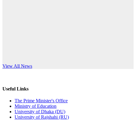
Published: 10:58pm, 19th May, 2026
anniversary
অফিস বিজ্ঞপ্তি (অস্থায়ী ছাত্রী হল)
Read More
Published: 03:48pm, 19th May, 2026
অফিস বিজ্ঞপ্তি ছুটি
Published: 03:46pm, 19th May, 2026
নিয়োগ পরীক্ষা স্থগিত বিজ্ঞপ্তি
s World Teachers’ Day
View All News
Published: 03:45pm, 17th May, 2026
অফিস বিজ্ঞপ্তি (ছাত্রী হল)
Useful Links
Published: 02:58pm, 14th May, 2026
The Prime Minister's Office
Ministry of Education
ভর্তি বিজ্ঞপ্তি (সংগীত বিভাগ)
University of Dhaka (DU)
University of Rajshahi (RU)
Published: 02:15pm, 7th May, 2026
ভর্তি বিজ্ঞপ্তি সমাজবিজ্ঞান বিভাগ ( ৩য় বর্ষ ১ম সেমি.)