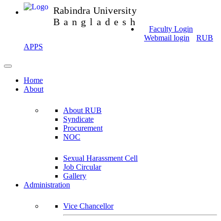
Rabindra University
Bangladesh
Faculty Login
Webmail login
RUB
APPS
Home
About
About RUB
Syndicate
Procurement
NOC
Sexual Harassment Cell
Job Circular
Gallery
Administration
Vice Chancellor