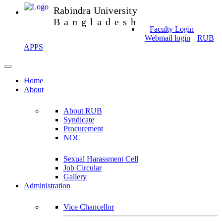
Rabindra University
Bangladesh
Faculty Login
Webmail login
RUB
APPS
Home
About
About RUB
Syndicate
Procurement
NOC
Sexual Harassment Cell
Job Circular
Gallery
Administration
Vice Chancellor