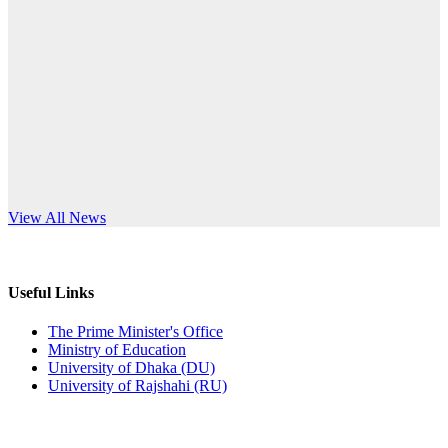
Published: 03:44pm, 5th Jul, 2026
anniversary
নিয়োগ পরীক্ষা স্থগিত (বাবুর্চি)
Read More
Published: 07:04pm, 8th Jun, 2026
নিয়োগ পরীক্ষা স্থগিত বিজ্ঞপ্তি
Published: 12:24pm, 8th Jun, 2026
দরপত্র বিজ্ঞপ্তি (ছাত্রী হলের বৈদ্যুতিক সরঞ্জামাদি)
s World Teachers’ Day
View All News
Published: 04:24pm, 21st May, 2026
প্রচারিত অসত্য ও বিভ্রান্তিকার সংবাদের প্রতিবাদ
Useful Links
Published: 10:58pm, 19th May, 2026
The Prime Minister's Office
Ministry of Education
অফিস বিজ্ঞপ্তি (অস্থায়ী ছাত্রী হল)
University of Dhaka (DU)
University of Rajshahi (RU)
Published: 03:48pm, 19th May, 2026
অফিস বিজ্ঞপ্তি ছুটি