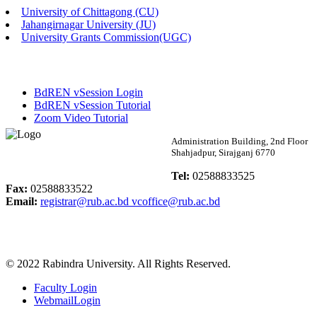
University of Chittagong (CU)
Published: 03:46pm, 19th May, 2026
Jahangirnagar University (JU)
University Grants Commission(UGC)
নিয়োগ পরীক্ষা স্থগিত বিজ্ঞপ্তি
Published: 03:45pm, 17th May, 2026
BdREN vSession Login
অফিস বিজ্ঞপ্তি (ছাত্রী হল)
BdREN vSession Tutorial
Zoom Video Tutorial
Published: 02:58pm, 14th May, 2026
Rabindra University
Administration Building, 2nd Floor
Shahjadpur, Sirajganj 6770
ভর্তি বিজ্ঞপ্তি (সংগীত বিভাগ)
Bangladesh
Tel:
02588833525
Published: 02:15pm, 7th May, 2026
Fax:
02588833522
Email:
registrar@rub.ac.bd
vcoffice@rub.ac.bd
ভর্তি বিজ্ঞপ্তি সমাজবিজ্ঞান বিভাগ ( ৩য় বর্ষ ১ম সেমি.)
Published: 02:13pm, 7th May, 2026
© 2022 Rabindra University. All Rights Reserved.
ম্যানেজমেন্ট বিভাগ ভর্তি বিজ্ঞপ্তি (২০২৩-২৪ শিক্ষাবর্ষ)
Faculty Login
Published: 02:11pm, 7th May, 2026
WebmailLogin