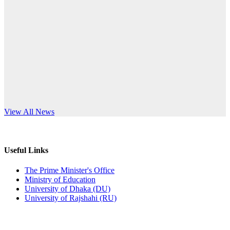
Published: 12:24pm, 8th Jun, 2026
anniversary
দরপত্র বিজ্ঞপ্তি (ছাত্রী হলের বৈদ্যুতিক সরঞ্জামাদি)
Read More
Published: 04:24pm, 21st May, 2026
প্রচারিত অসত্য ও বিভ্রান্তিকার সংবাদের প্রতিবাদ
Published: 10:58pm, 19th May, 2026
অফিস বিজ্ঞপ্তি (অস্থায়ী ছাত্রী হল)
s World Teachers’ Day
View All News
Published: 03:48pm, 19th May, 2026
অফিস বিজ্ঞপ্তি ছুটি
Useful Links
Published: 03:46pm, 19th May, 2026
The Prime Minister's Office
Ministry of Education
নিয়োগ পরীক্ষা স্থগিত বিজ্ঞপ্তি
University of Dhaka (DU)
University of Rajshahi (RU)
Published: 03:45pm, 17th May, 2026
অফিস বিজ্ঞপ্তি (ছাত্রী হল)