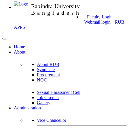
Rabindra University
Bangladesh
Faculty Login
Webmail login
RUB
APPS
Home
About
About RUB
Syndicate
Procurement
NOC
Sexual Harassment Cell
Job Circular
Gallery
Administration
Vice Chancellor