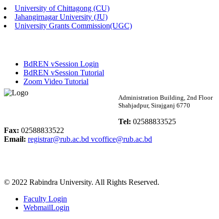
University of Chittagong (CU)
Published: 02:58pm, 14th May, 2026
Jahangirnagar University (JU)
University Grants Commission(UGC)
ভর্তি বিজ্ঞপ্তি (সংগীত বিভাগ)
Published: 02:15pm, 7th May, 2026
BdREN vSession Login
ভর্তি বিজ্ঞপ্তি সমাজবিজ্ঞান বিভাগ ( ৩য় বর্ষ ১ম সেমি.)
BdREN vSession Tutorial
Zoom Video Tutorial
Published: 02:13pm, 7th May, 2026
Rabindra University
Administration Building, 2nd Floor
Shahjadpur, Sirajganj 6770
ম্যানেজমেন্ট বিভাগ ভর্তি বিজ্ঞপ্তি (২০২৩-২৪ শিক্ষাবর্ষ)
Bangladesh
Tel:
02588833525
Published: 02:11pm, 7th May, 2026
Fax:
02588833522
Email:
registrar@rub.ac.bd
vcoffice@rub.ac.bd
ভর্তি বিজ্ঞপ্তি সমাজবিজ্ঞান বিভাগ (১ম বর্ষ ২য় সেমি.)
Published: 02:07pm, 7th May, 2026
© 2022 Rabindra University. All Rights Reserved.
ফরম পূরণ বিজ্ঞপ্তি, সমাজবিজ্ঞান বিভাগ (শিক্ষাবর্ষ: ২০২৩-২৪)
Faculty Login
Published: 03:09pm, 30th Apr, 2026
WebmailLogin