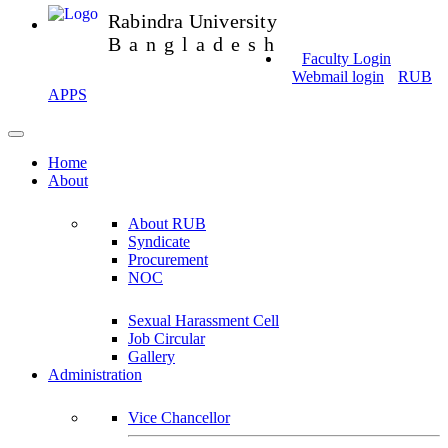
Rabindra University
Bangladesh
Faculty Login
Webmail login
RUB
APPS
Home
About
About RUB
Syndicate
Procurement
NOC
Sexual Harassment Cell
Job Circular
Gallery
Administration
Vice Chancellor