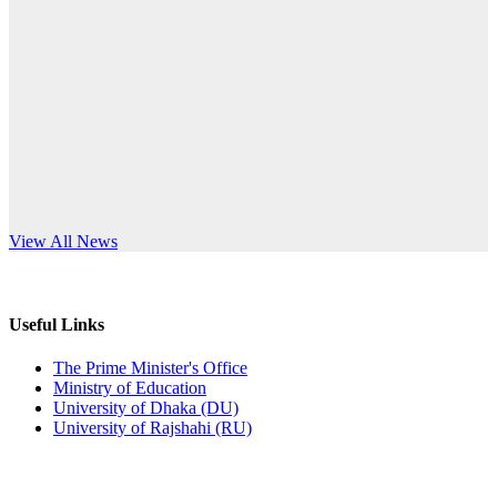
Published: 12:24pm, 8th Jun, 2026
anniversary
দরপত্র বিজ্ঞপ্তি (ছাত্রী হলের বৈদ্যুতিক সরঞ্জামাদি)
Read More
Published: 04:24pm, 21st May, 2026
প্রচারিত অসত্য ও বিভ্রান্তিকার সংবাদের প্রতিবাদ
Published: 10:58pm, 19th May, 2026
অফিস বিজ্ঞপ্তি (অস্থায়ী ছাত্রী হল)
s World Teachers’ Day
View All News
Published: 03:48pm, 19th May, 2026
অফিস বিজ্ঞপ্তি ছুটি
Useful Links
Published: 03:46pm, 19th May, 2026
The Prime Minister's Office
Ministry of Education
নিয়োগ পরীক্ষা স্থগিত বিজ্ঞপ্তি
University of Dhaka (DU)
University of Rajshahi (RU)
Published: 03:45pm, 17th May, 2026
অফিস বিজ্ঞপ্তি (ছাত্রী হল)