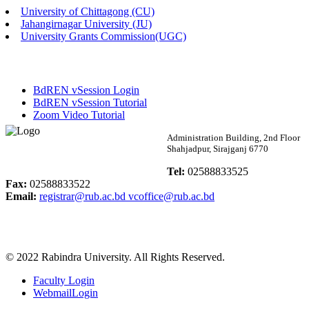
University of Chittagong (CU)
Published: 02:58pm, 14th May, 2026
Jahangirnagar University (JU)
University Grants Commission(UGC)
ভর্তি বিজ্ঞপ্তি (সংগীত বিভাগ)
Published: 02:15pm, 7th May, 2026
BdREN vSession Login
ভর্তি বিজ্ঞপ্তি সমাজবিজ্ঞান বিভাগ ( ৩য় বর্ষ ১ম সেমি.)
BdREN vSession Tutorial
Zoom Video Tutorial
Published: 02:13pm, 7th May, 2026
Rabindra University
Administration Building, 2nd Floor
Shahjadpur, Sirajganj 6770
ম্যানেজমেন্ট বিভাগ ভর্তি বিজ্ঞপ্তি (২০২৩-২৪ শিক্ষাবর্ষ)
Bangladesh
Tel:
02588833525
Published: 02:11pm, 7th May, 2026
Fax:
02588833522
Email:
registrar@rub.ac.bd
vcoffice@rub.ac.bd
ভর্তি বিজ্ঞপ্তি সমাজবিজ্ঞান বিভাগ (১ম বর্ষ ২য় সেমি.)
Published: 02:07pm, 7th May, 2026
© 2022 Rabindra University. All Rights Reserved.
ফরম পূরণ বিজ্ঞপ্তি, সমাজবিজ্ঞান বিভাগ (শিক্ষাবর্ষ: ২০২৩-২৪)
Faculty Login
Published: 03:09pm, 30th Apr, 2026
WebmailLogin