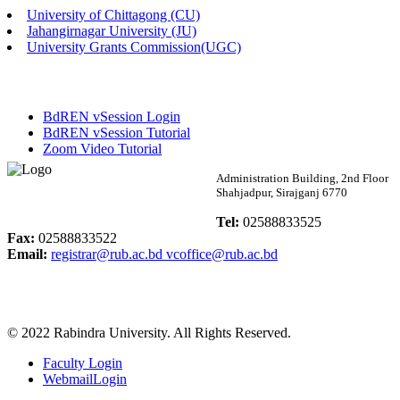
University of Chittagong (CU)
Published: 02:13pm, 7th May, 2026
Jahangirnagar University (JU)
University Grants Commission(UGC)
ম্যানেজমেন্ট বিভাগ ভর্তি বিজ্ঞপ্তি (২০২৩-২৪ শিক্ষাবর্ষ)
Published: 02:11pm, 7th May, 2026
BdREN vSession Login
ভর্তি বিজ্ঞপ্তি সমাজবিজ্ঞান বিভাগ (১ম বর্ষ ২য় সেমি.)
BdREN vSession Tutorial
Zoom Video Tutorial
Published: 02:07pm, 7th May, 2026
Rabindra University
Administration Building, 2nd Floor
Shahjadpur, Sirajganj 6770
ফরম পূরণ বিজ্ঞপ্তি, সমাজবিজ্ঞান বিভাগ (শিক্ষাবর্ষ: ২০২৩-২৪)
Bangladesh
Tel:
02588833525
Published: 03:09pm, 30th Apr, 2026
Fax:
02588833522
Email:
registrar@rub.ac.bd
vcoffice@rub.ac.bd
ছাত্রী হল (অস্থায়ী)-এ সিট বরাদ্দ সংক্রান্ত অফিস বিজ্ঞপ্তি
Published: 03:07pm, 30th Apr, 2026
© 2022 Rabindra University. All Rights Reserved.
ভর্তি বিজ্ঞপ্তি, সমাজবিজ্ঞান বিভাগ (শিক্ষাবর্ষ: 2023-24)
Faculty Login
Published: 03:05pm, 30th Apr, 2026
WebmailLogin