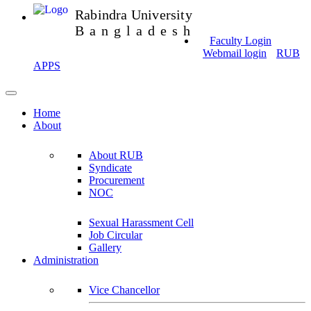
Rabindra University
Bangladesh
Faculty Login
Webmail login
RUB
APPS
Home
About
About RUB
Syndicate
Procurement
NOC
Sexual Harassment Cell
Job Circular
Gallery
Administration
Vice Chancellor