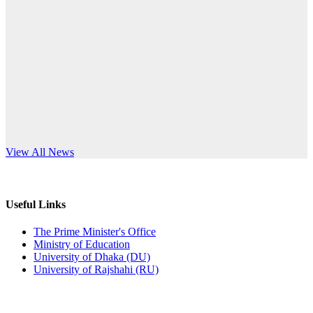
Published: 10:58pm, 19th May, 2026
anniversary
অফিস বিজ্ঞপ্তি (অস্থায়ী ছাত্রী হল)
Read More
Published: 03:48pm, 19th May, 2026
অফিস বিজ্ঞপ্তি ছুটি
Published: 03:46pm, 19th May, 2026
নিয়োগ পরীক্ষা স্থগিত বিজ্ঞপ্তি
s World Teachers’ Day
View All News
Published: 03:45pm, 17th May, 2026
অফিস বিজ্ঞপ্তি (ছাত্রী হল)
Useful Links
Published: 02:58pm, 14th May, 2026
The Prime Minister's Office
Ministry of Education
ভর্তি বিজ্ঞপ্তি (সংগীত বিভাগ)
University of Dhaka (DU)
University of Rajshahi (RU)
Published: 02:15pm, 7th May, 2026
ভর্তি বিজ্ঞপ্তি সমাজবিজ্ঞান বিভাগ ( ৩য় বর্ষ ১ম সেমি.)