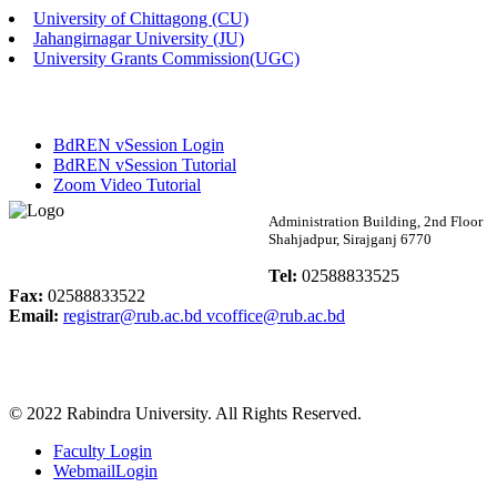
University of Chittagong (CU)
Published: 02:13pm, 7th May, 2026
Jahangirnagar University (JU)
University Grants Commission(UGC)
ম্যানেজমেন্ট বিভাগ ভর্তি বিজ্ঞপ্তি (২০২৩-২৪ শিক্ষাবর্ষ)
Published: 02:11pm, 7th May, 2026
BdREN vSession Login
ভর্তি বিজ্ঞপ্তি সমাজবিজ্ঞান বিভাগ (১ম বর্ষ ২য় সেমি.)
BdREN vSession Tutorial
Zoom Video Tutorial
Published: 02:07pm, 7th May, 2026
Rabindra University
Administration Building, 2nd Floor
Shahjadpur, Sirajganj 6770
ফরম পূরণ বিজ্ঞপ্তি, সমাজবিজ্ঞান বিভাগ (শিক্ষাবর্ষ: ২০২৩-২৪)
Bangladesh
Tel:
02588833525
Published: 03:09pm, 30th Apr, 2026
Fax:
02588833522
Email:
registrar@rub.ac.bd
vcoffice@rub.ac.bd
ছাত্রী হল (অস্থায়ী)-এ সিট বরাদ্দ সংক্রান্ত অফিস বিজ্ঞপ্তি
Published: 03:07pm, 30th Apr, 2026
© 2022 Rabindra University. All Rights Reserved.
ভর্তি বিজ্ঞপ্তি, সমাজবিজ্ঞান বিভাগ (শিক্ষাবর্ষ: 2023-24)
Faculty Login
Published: 03:05pm, 30th Apr, 2026
WebmailLogin