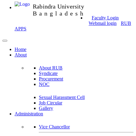
Rabindra University
Bangladesh
Faculty Login
Webmail login
RUB
APPS
Home
About
About RUB
Syndicate
Procurement
NOC
Sexual Harassment Cell
Job Circular
Gallery
Administration
Vice Chancellor