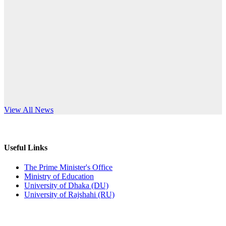
Published: 10:58pm, 19th May, 2026
anniversary
অফিস বিজ্ঞপ্তি (অস্থায়ী ছাত্রী হল)
Read More
Published: 03:48pm, 19th May, 2026
অফিস বিজ্ঞপ্তি ছুটি
Published: 03:46pm, 19th May, 2026
নিয়োগ পরীক্ষা স্থগিত বিজ্ঞপ্তি
s World Teachers’ Day
View All News
Published: 03:45pm, 17th May, 2026
অফিস বিজ্ঞপ্তি (ছাত্রী হল)
Useful Links
Published: 02:58pm, 14th May, 2026
The Prime Minister's Office
Ministry of Education
ভর্তি বিজ্ঞপ্তি (সংগীত বিভাগ)
University of Dhaka (DU)
University of Rajshahi (RU)
Published: 02:15pm, 7th May, 2026
ভর্তি বিজ্ঞপ্তি সমাজবিজ্ঞান বিভাগ ( ৩য় বর্ষ ১ম সেমি.)