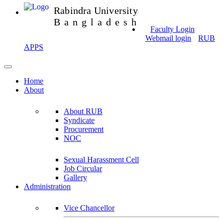
Rabindra University
Bangladesh
Faculty Login
Webmail login
RUB
APPS
Home
About
About RUB
Syndicate
Procurement
NOC
Sexual Harassment Cell
Job Circular
Gallery
Administration
Vice Chancellor