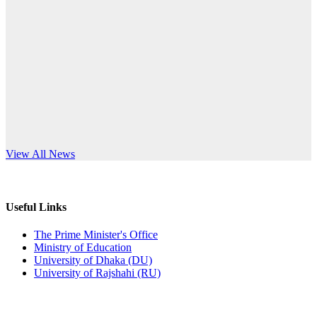
Published: 10:58pm, 19th May, 2026
anniversary
অফিস বিজ্ঞপ্তি (অস্থায়ী ছাত্রী হল)
Read More
Published: 03:48pm, 19th May, 2026
অফিস বিজ্ঞপ্তি ছুটি
Published: 03:46pm, 19th May, 2026
নিয়োগ পরীক্ষা স্থগিত বিজ্ঞপ্তি
s World Teachers’ Day
View All News
Published: 03:45pm, 17th May, 2026
অফিস বিজ্ঞপ্তি (ছাত্রী হল)
Useful Links
Published: 02:58pm, 14th May, 2026
The Prime Minister's Office
Ministry of Education
ভর্তি বিজ্ঞপ্তি (সংগীত বিভাগ)
University of Dhaka (DU)
University of Rajshahi (RU)
Published: 02:15pm, 7th May, 2026
ভর্তি বিজ্ঞপ্তি সমাজবিজ্ঞান বিভাগ ( ৩য় বর্ষ ১ম সেমি.)