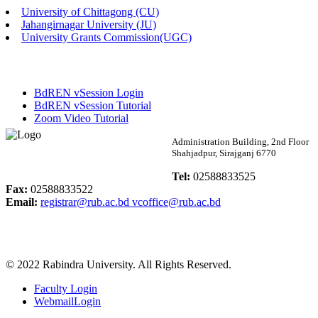
University of Chittagong (CU)
Published: 02:13pm, 7th May, 2026
Jahangirnagar University (JU)
University Grants Commission(UGC)
ম্যানেজমেন্ট বিভাগ ভর্তি বিজ্ঞপ্তি (২০২৩-২৪ শিক্ষাবর্ষ)
Published: 02:11pm, 7th May, 2026
BdREN vSession Login
ভর্তি বিজ্ঞপ্তি সমাজবিজ্ঞান বিভাগ (১ম বর্ষ ২য় সেমি.)
BdREN vSession Tutorial
Zoom Video Tutorial
Published: 02:07pm, 7th May, 2026
Rabindra University
Administration Building, 2nd Floor
Shahjadpur, Sirajganj 6770
ফরম পূরণ বিজ্ঞপ্তি, সমাজবিজ্ঞান বিভাগ (শিক্ষাবর্ষ: ২০২৩-২৪)
Bangladesh
Tel:
02588833525
Published: 03:09pm, 30th Apr, 2026
Fax:
02588833522
Email:
registrar@rub.ac.bd
vcoffice@rub.ac.bd
ছাত্রী হল (অস্থায়ী)-এ সিট বরাদ্দ সংক্রান্ত অফিস বিজ্ঞপ্তি
Published: 03:07pm, 30th Apr, 2026
© 2022 Rabindra University. All Rights Reserved.
ভর্তি বিজ্ঞপ্তি, সমাজবিজ্ঞান বিভাগ (শিক্ষাবর্ষ: 2023-24)
Faculty Login
Published: 03:05pm, 30th Apr, 2026
WebmailLogin