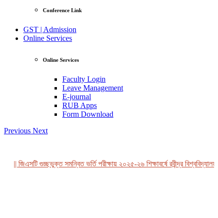
Conference Link
GST | Admission
Online Services
Online Services
Faculty Login
Leave Management
E-journal
RUB Apps
Form Download
Previous
Next
|| জিএসটি গুচ্ছভুক্ত সমন্বিত ভর্তি পরীক্ষায় ২০২৫-২৬ শিক্ষাবর্ষে রবীন্দ্র বিশ্ববিদ্যালয়,
View Profile
Professor Tahmina Akhtar