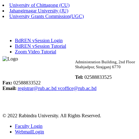
University of Chittagong (CU)
Published: 02:13pm, 7th May, 2026
Jahangirnagar University (JU)
University Grants Commission(UGC)
ম্যানেজমেন্ট বিভাগ ভর্তি বিজ্ঞপ্তি (২০২৩-২৪ শিক্ষাবর্ষ)
Published: 02:11pm, 7th May, 2026
BdREN vSession Login
ভর্তি বিজ্ঞপ্তি সমাজবিজ্ঞান বিভাগ (১ম বর্ষ ২য় সেমি.)
BdREN vSession Tutorial
Zoom Video Tutorial
Published: 02:07pm, 7th May, 2026
Rabindra University
Administration Building, 2nd Floor
Shahjadpur, Sirajganj 6770
ফরম পূরণ বিজ্ঞপ্তি, সমাজবিজ্ঞান বিভাগ (শিক্ষাবর্ষ: ২০২৩-২৪)
Bangladesh
Tel:
02588833525
Published: 03:09pm, 30th Apr, 2026
Fax:
02588833522
Email:
registrar@rub.ac.bd
vcoffice@rub.ac.bd
ছাত্রী হল (অস্থায়ী)-এ সিট বরাদ্দ সংক্রান্ত অফিস বিজ্ঞপ্তি
Published: 03:07pm, 30th Apr, 2026
© 2022 Rabindra University. All Rights Reserved.
ভর্তি বিজ্ঞপ্তি, সমাজবিজ্ঞান বিভাগ (শিক্ষাবর্ষ: 2023-24)
Faculty Login
Published: 03:05pm, 30th Apr, 2026
WebmailLogin