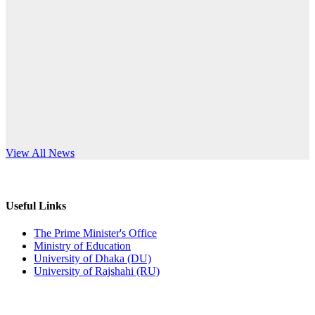
Published: 10:58pm, 19th May, 2026
anniversary
অফিস বিজ্ঞপ্তি (অস্থায়ী ছাত্রী হল)
Read More
Published: 03:48pm, 19th May, 2026
অফিস বিজ্ঞপ্তি ছুটি
Published: 03:46pm, 19th May, 2026
নিয়োগ পরীক্ষা স্থগিত বিজ্ঞপ্তি
s World Teachers’ Day
View All News
Published: 03:45pm, 17th May, 2026
অফিস বিজ্ঞপ্তি (ছাত্রী হল)
Useful Links
Published: 02:58pm, 14th May, 2026
The Prime Minister's Office
Ministry of Education
ভর্তি বিজ্ঞপ্তি (সংগীত বিভাগ)
University of Dhaka (DU)
University of Rajshahi (RU)
Published: 02:15pm, 7th May, 2026
ভর্তি বিজ্ঞপ্তি সমাজবিজ্ঞান বিভাগ ( ৩য় বর্ষ ১ম সেমি.)