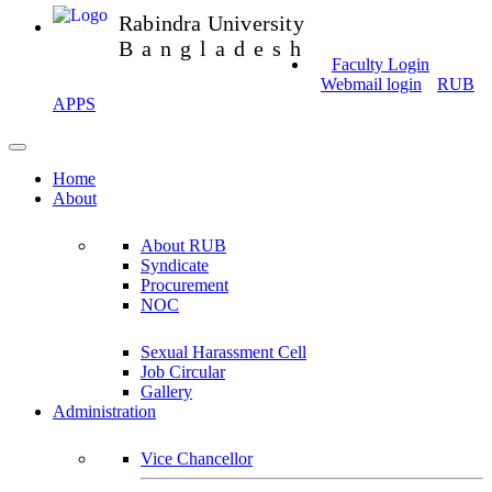
Rabindra University
Bangladesh
Faculty Login
Webmail login
RUB
APPS
Home
About
About RUB
Syndicate
Procurement
NOC
Sexual Harassment Cell
Job Circular
Gallery
Administration
Vice Chancellor